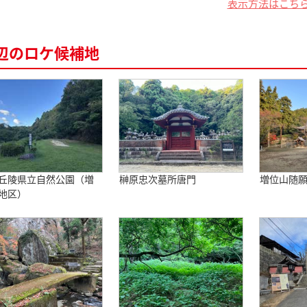
表示方法はこち
辺のロケ候補地
丘陵県立自然公園（増
榊原忠次墓所唐門
増位山随
地区）