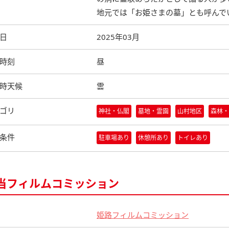
地元では「お姫さまの墓」とも呼んで
日
2025年03月
時刻
昼
時天候
雲
ゴリ
神社・仏閣
墓地・霊園
山村地区
森林・
条件
駐車場あり
休憩所あり
トイレあり
当フィルムコミッション
姫路フィルムコミッション