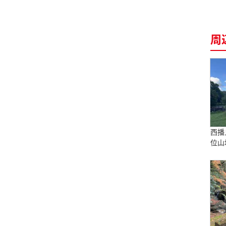
周
西播
位山