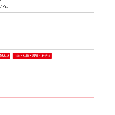
いる。
雑木林
山道・林道・農道・あぜ道