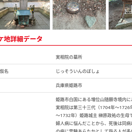
ケ地詳細データ
実相院の墓所
仮名
じっそういんのぼしょ
兵庫県姫路市
姫路市白国にある増位山随願寺境内に
実相院は第三十三代（1704年～172
～1732年）姫路城主 榊原政祐の生母
婦人病に悩んだことから、死後は同病
の病に霊験あらたかとして詣る人が多