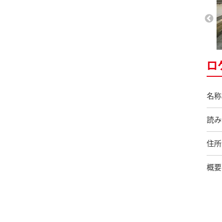
ロ
名称
読み
住所
概要