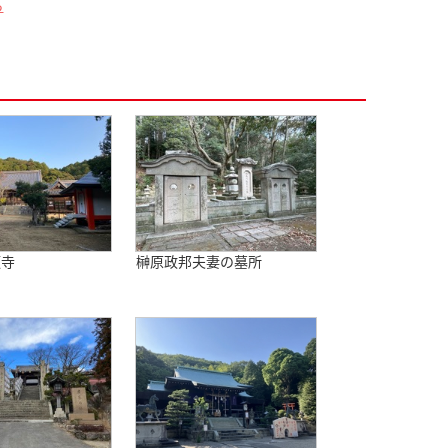
ら
願寺
榊原政邦夫妻の墓所