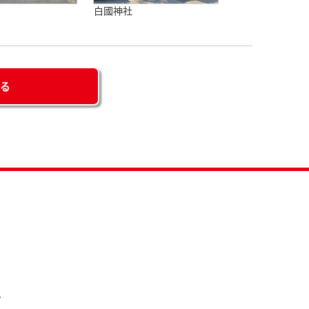
白國神社
せる
ー