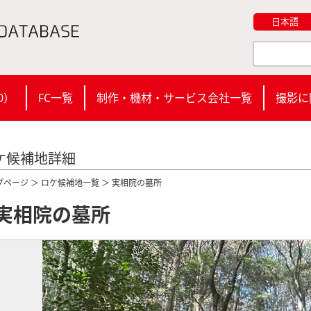
日本語
0
）
FC一覧
制作・機材・サービス会社一覧
撮影に
ケ候補地詳細
プページ
＞
ロケ候補地一覧
＞ 実相院の墓所
実相院の墓所