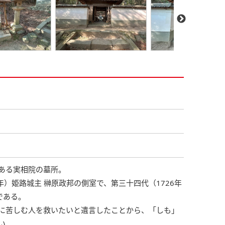
ある実相院の墓所。
6年）姫路城主 榊原政邦の側室で、第三十四代（1726年
である。
に苦しむ人を救いたいと遺言したことから、「しも」
い。