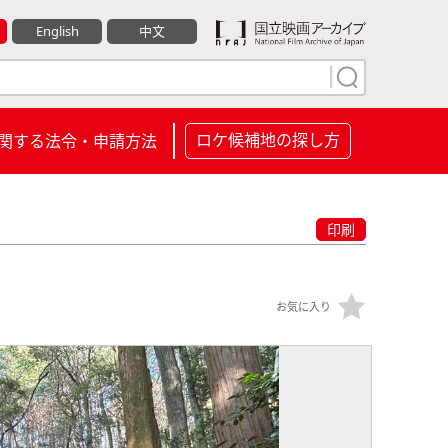
English
中文
ロケ候補地の探し方
関する法令・申請方法
印刷
お気に入り