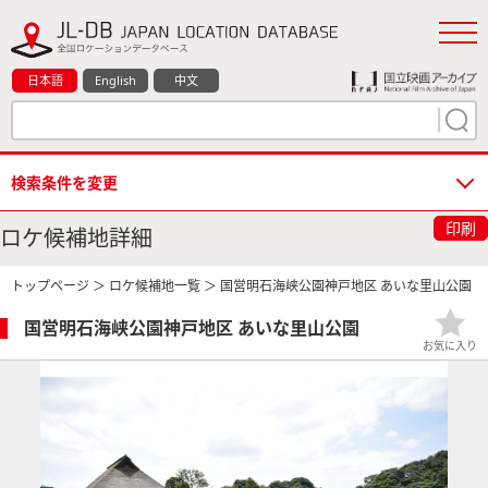
日本語
English
中文
検索条件を変更
印刷
ロケ候補地詳細
トップページ
＞
ロケ候補地一覧
＞ 国営明石海峡公園神戸地区 あいな里山公園
国営明石海峡公園神戸地区 あいな里山公園
お気に入り