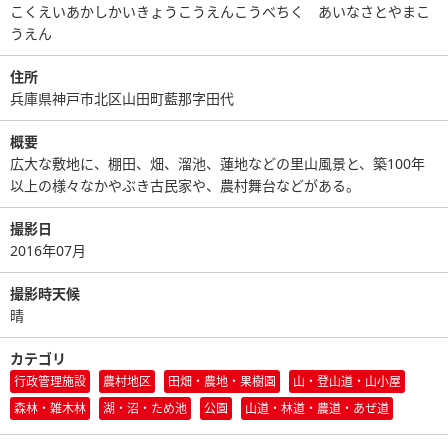
こくえいあかしかいきょうこうえんこうべちく あいなさとやまこ
うえん
住所
兵庫県神戸市北区山田町藍那字田代
概要
広大な敷地に、棚田、畑、溜池、蓮地などの里山風景と、築100年
以上の様々なかやぶき古民家や、農村舞台などがある。
撮影日
2016年07月
撮影時天候
晴
カテゴリ
行政管理施設
農村地区
田畑・農地・果樹園
山・登山道・山小屋
森林・雑木林
湖・沼・ため池
公園
山道・林道・農道・あぜ道