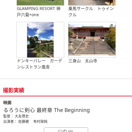
GLAMPING RESORT 神
乗馬サークル トゥイン
戸六菊+one
クル
ドンキーバレー ガーデ
三身山 太山寺
ンレストラン風舎
撮影実績
映画
るろうに剣心 最終章 The Beginning
監督： 大友啓史
出演者： 佐藤健 有村架純
公式URL