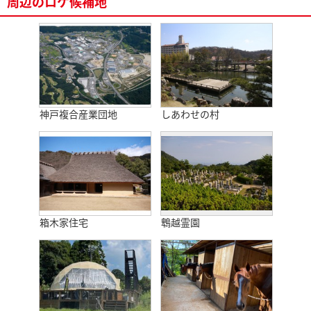
周辺のロケ候補地
神戸複合産業団地
しあわせの村
箱木家住宅
鵯越霊園