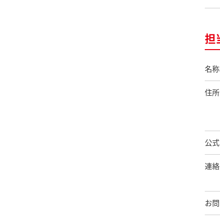
担
名称
住所
公式
連絡
お問