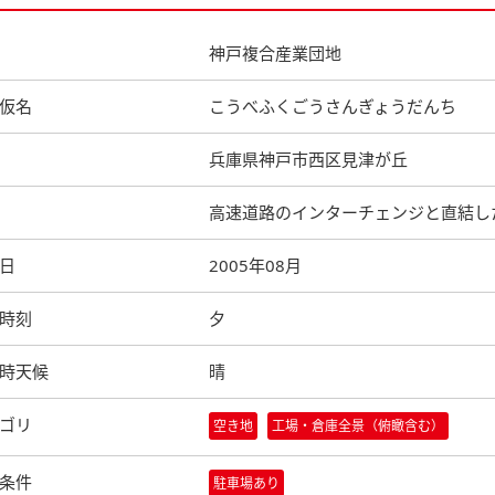
神戸複合産業団地
仮名
こうべふくごうさんぎょうだんち
兵庫県神戸市西区見津が丘
高速道路のインターチェンジと直結し
日
2005年08月
時刻
夕
時天候
晴
ゴリ
空き地
工場・倉庫全景（俯瞰含む）
条件
駐車場あり