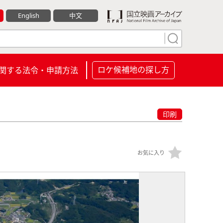
English
中文
ロケ候補地の探し方
関する法令・申請方法
印刷
お気に入り