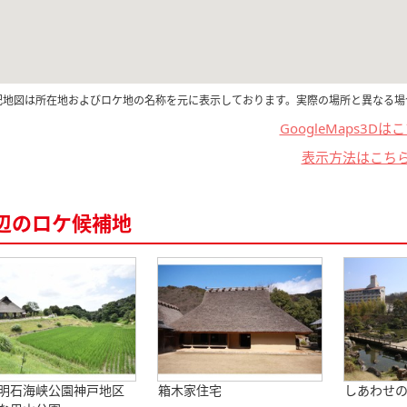
記地図は所在地およびロケ地の名称を元に表示しております。実際の場所と異なる場
GoogleMaps3Dは
表示方法はこち
辺のロケ候補地
明石海峡公園神戸地区
箱木家住宅
しあわせ