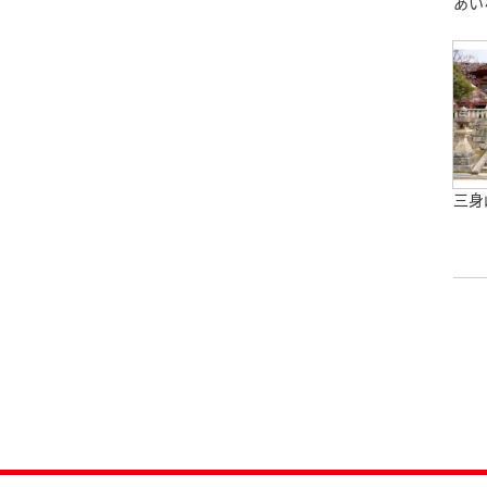
あい
三身