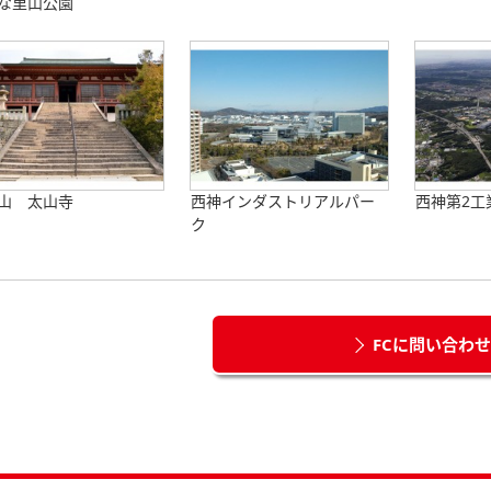
な里山公園
山 太山寺
西神インダストリアルパー
西神第2工
ク
FCに問い合わ