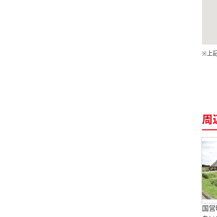
※上
周
国営