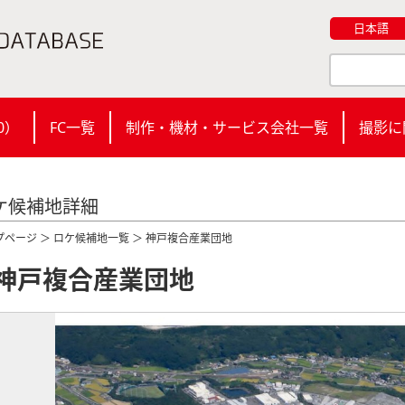
日本語
0
）
FC一覧
制作・機材・サービス会社一覧
撮影に
ケ候補地詳細
プページ
＞
ロケ候補地一覧
＞ 神戸複合産業団地
神戸複合産業団地