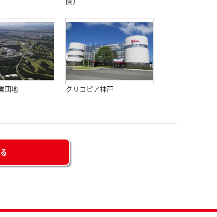
園）
業団地
グリコピア神戸
せる