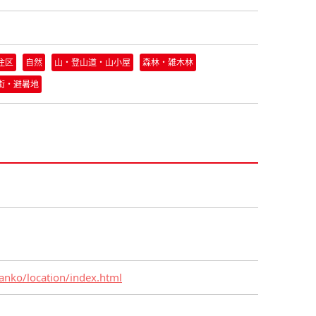
住区
自然
山・登山道・山小屋
森林・雑木林
街・避暑地
kanko/location/index.html