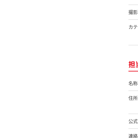
撮影
カテ
担
名称
住所
公式
連絡