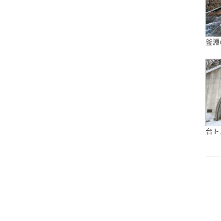
釜淵
台ト