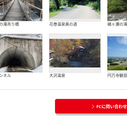
の滝吊り橋
花巻温泉奥の道
緒ヶ瀬の
ンネル
大沢温泉
円万寺観
FCに問い合わ