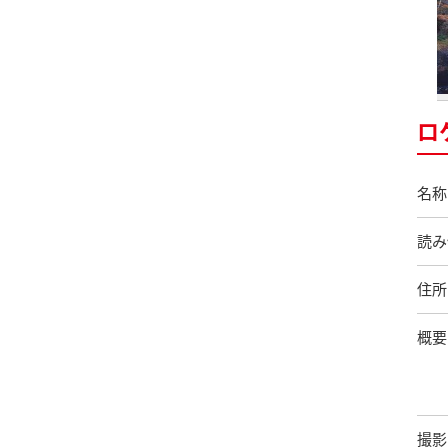
ロ
名称
読み
住所
概要
撮影