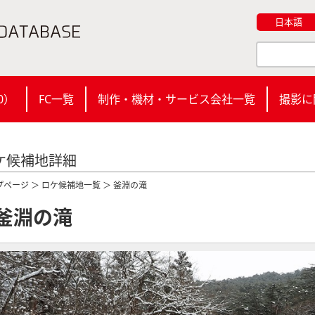
日本語
0
）
FC一覧
制作・機材・サービス会社一覧
撮影に
ケ候補地詳細
プページ
＞
ロケ候補地一覧
＞ 釜淵の滝
釜淵の滝