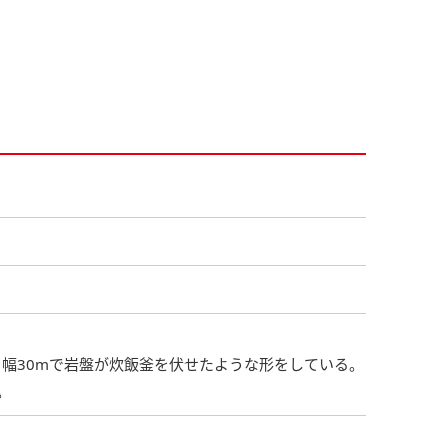
、幅30mで岩盤が炊飯釜を伏せたような形をしている。
。