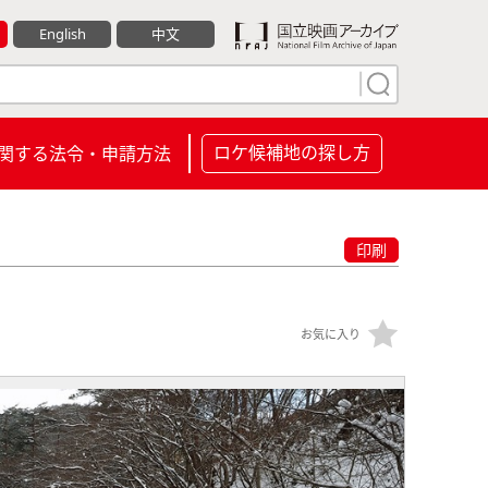
English
中文
ロケ候補地の探し方
関する法令・申請方法
印刷
お気に入り