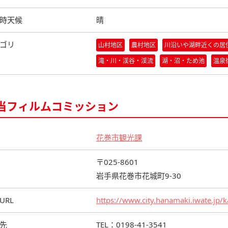
時天候
晴
ゴリ
山村地区
農村地区
川沿いや湖畔近くの居
滝・川・渓谷・渓流
湖・沼・ため池
温泉
当フィルムコミッション
花巻市観光課
〒025-8601
岩手県花巻市花城町9-30
URL
https://www.city.hanamaki.iwate.jp/
先
TEL：0198-41-3541