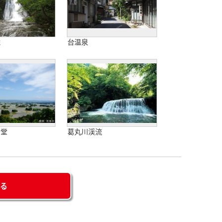
滝
台温泉
音堂
葛丸川渓流
せる