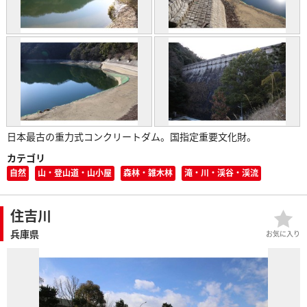
日本最古の重力式コンクリートダム。国指定重要文化財。
カテゴリ
自然
山・登山道・山小屋
森林・雑木林
滝・川・渓谷・渓流
住吉川
兵庫県
お気に入り