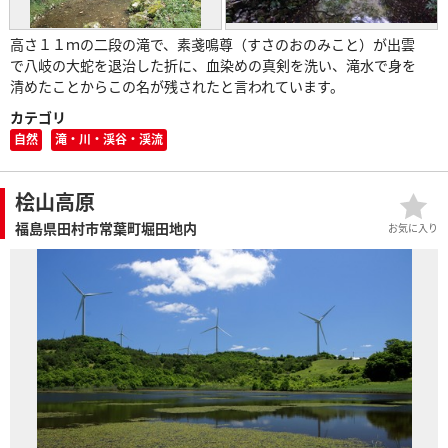
高さ１１ｍの二段の滝で、素戔鳴尊（すさのおのみこと）が出雲
で八岐の大蛇を退治した折に、血染めの真剣を洗い、滝水で身を
清めたことからこの名が残されたと言われています。
カテゴリ
自然
滝・川・渓谷・渓流
桧山高原
福島県田村市常葉町堀田地内
お気に入り