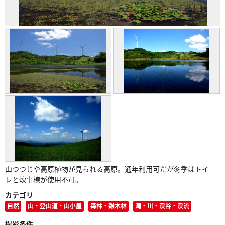
山つつじや高原植物が見られる高原。通年利用可だが冬季はトイ
レと炊事棟が使用不可。
カテゴリ
自然
山・登山道・山小屋
森林・雑木林
滝・川・渓谷・渓流
撮影条件