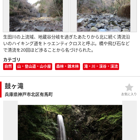
生田川の上流域、地蔵谷分岐を過ぎたあたりから北に続く清流沿
いのハイキング道をトゥエンティクロスと呼ぶ。橋や飛び石など
で清流を20回ほど渉ることから名づけられた。
カテゴリ
自然
山・登山道・山小屋
森林・雑木林
滝・川・渓谷・渓流
鼓ヶ滝
兵庫県神戸市北区有馬町
お気に入り