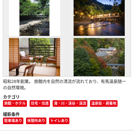
昭和28年創業。 旅館内を自然の清流が流れており、有馬温泉随一
の自然環境。
カテゴリ
旅館・ホテル
住宅・住居
滝・川・渓谷・渓流
温泉街・避暑地
撮影条件
駐車場あり
休憩所あり
トイレあり