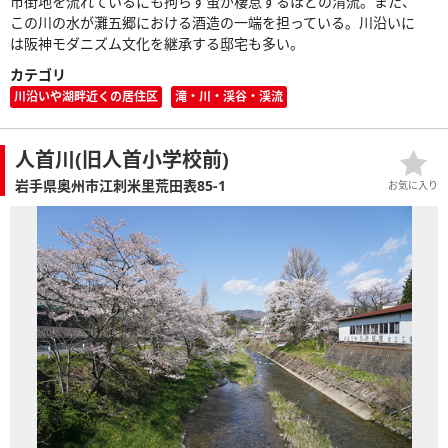
市街地を流れているにも拘らず蛍が棲息するほどの清流。また、
この川の水が灘五郷における酒造の一端を担っている。川沿いに
は阪神モダニズム文化を継承する邸宅も多い。
カテゴリ
川沿いや湖畔近くの居住区
滝・川・渓谷・渓流
人首川(旧人首小学校前)
岩手県奥州市江刺米里荒田表85-1
お気に入り