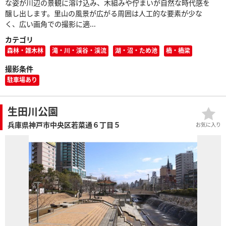
な姿が川辺の景観に溶け込み、木組みや佇まいが自然な時代感を
醸し出します。里山の風景が広がる周囲は人工的な要素が少な
く、広い画角での撮影に適...
カテゴリ
森林・雑木林
滝・川・渓谷・渓流
湖・沼・ため池
橋・橋梁
撮影条件
駐車場あり
生田川公園
兵庫県神戸市中央区若菜通６丁目５
お気に入り