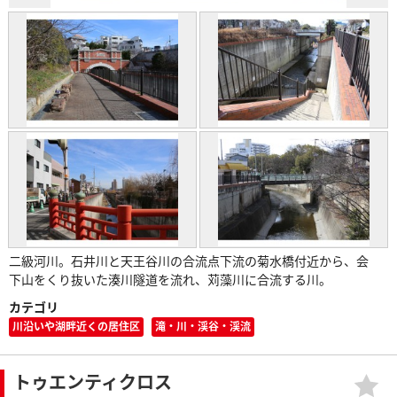
二級河川。石井川と天王谷川の合流点下流の菊水橋付近から、会
下山をくり抜いた湊川隧道を流れ、苅藻川に合流する川。
カテゴリ
川沿いや湖畔近くの居住区
滝・川・渓谷・渓流
トゥエンティクロス