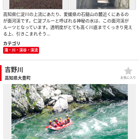
高知県仁淀川の上流にあたり、愛媛県の石鎚山の麓近くにあるの
が面河渓です。仁淀ブルーと呼ばれる神秘の水は、この面河渓が
ルーツとなっています。透明度がとても高く川底までくっきり見え
る上、引きこまれそう...
カテゴリ
滝・川・渓谷・渓流
吉野川
高知県大豊町
お気に入り