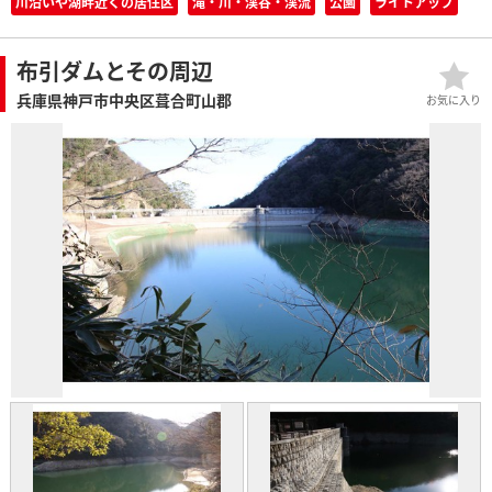
川沿いや湖畔近くの居住区
滝・川・渓谷・渓流
公園
ライトアップ
布引ダムとその周辺
兵庫県神戸市中央区葺合町山郡
お気に入り