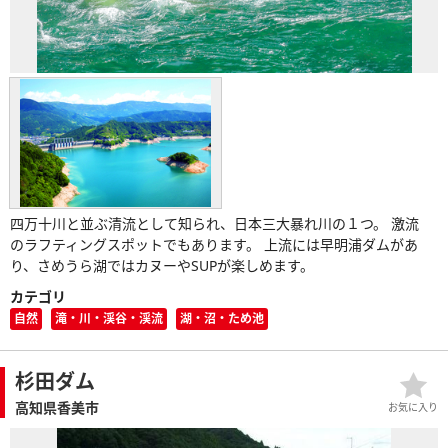
四万十川と並ぶ清流として知られ、日本三大暴れ川の１つ。 激流
のラフティングスポットでもあります。 上流には早明浦ダムがあ
り、さめうら湖ではカヌーやSUPが楽しめます。
カテゴリ
自然
滝・川・渓谷・渓流
湖・沼・ため池
杉田ダム
高知県香美市
お気に入り