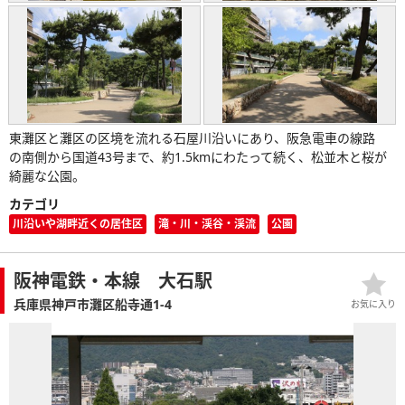
東灘区と灘区の区境を流れる石屋川沿いにあり、阪急電車の線路
の南側から国道43号まで、約1.5kmにわたって続く、松並木と桜が
綺麗な公園。
カテゴリ
川沿いや湖畔近くの居住区
滝・川・渓谷・渓流
公園
阪神電鉄・本線 大石駅
兵庫県神戸市灘区船寺通1-4
お気に入り