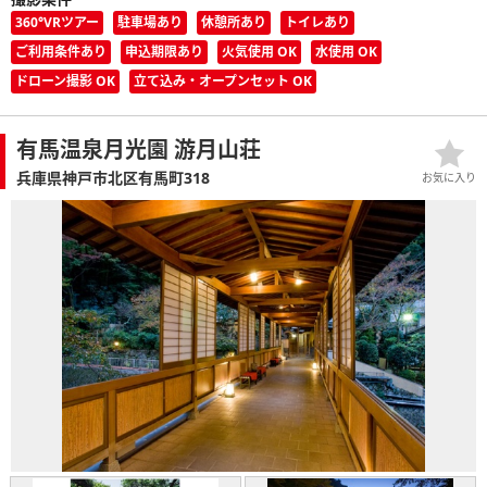
360°VRツアー
駐車場あり
休憩所あり
トイレあり
ご利用条件あり
申込期限あり
火気使用 OK
水使用 OK
ドローン撮影 OK
立て込み・オープンセット OK
有馬温泉月光園 游月山荘
兵庫県神戸市北区有馬町318
お気に入り