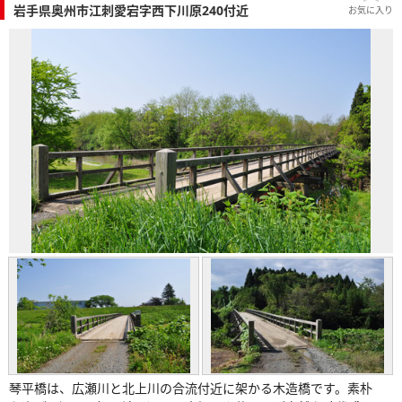
岩手県奥州市江刺愛宕字西下川原240付近
お気に入り
琴平橋は、広瀬川と北上川の合流付近に架かる木造橋です。素朴