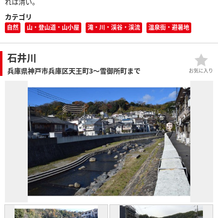
れは清い。
カテゴリ
自然
山・登山道・山小屋
滝・川・渓谷・渓流
温泉街・避暑地
石井川
兵庫県神戸市兵庫区天王町3～雪御所町まで
お気に入り