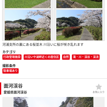
河浦支所の裏にある桜並木 川沿いに桜が咲き乱れます
カテゴリ
行政管理施設
川沿いや湖畔近くの居住区
自然
滝・川・渓谷・渓流
撮影条件
駐車場あり
面河渓谷
愛媛県面河渓谷
お気に入り