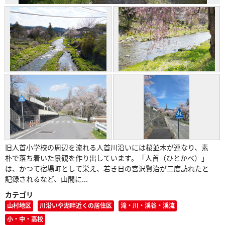
旧人首小学校の周辺を流れる人首川沿いには桜並木が連なり、素
朴で落ち着いた景観を作り出しています。「人首（ひとかべ）」
は、かつて宿場町として栄え、若き日の宮沢賢治が二度訪れたと
記録されるなど、山間に...
カテゴリ
山村地区
川沿いや湖畔近くの居住区
滝・川・渓谷・渓流
小・中・高校