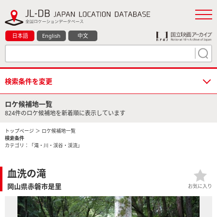
日本語
English
中文
検索条件を変更
ロケ候補地一覧
824件のロケ候補地を新着順に表示しています
トップページ
＞ ロケ候補地一覧
検索条件
カテゴリ：「滝・川・渓谷・渓流」
血洗の滝
岡山県赤磐市是里
お気に入り