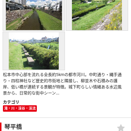
松本市中心部を流れる全長約5kmの都市河川。中町通り・縄手通
り・四柱神社など歴史的市街地と隣接し、柳並木や石積みの護
岸、低い橋が連続する景観が特徴。城下町らしい情緒ある水辺風
景から、日常的な街中シーン...
カテゴリ
滝・川・渓谷・渓流
琴平橋