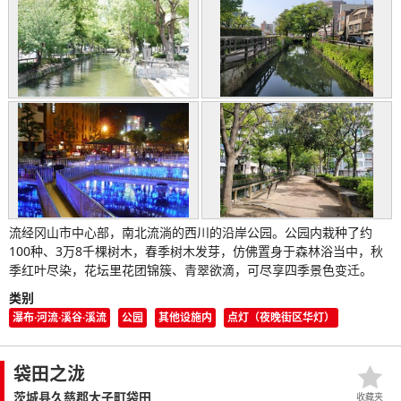
流经冈山市中心部，南北流淌的西川的沿岸公园。公园内栽种了约
100种、3万8千棵树木，春季树木发芽，仿佛置身于森林浴当中，秋
季红叶尽染，花坛里花团锦簇、青翠欲滴，可尽享四季景色变迁。
类别
瀑布·河流·溪谷·溪流
公园
其他设施内
点灯（夜晚街区华灯）
袋田之泷
茨城县久慈郡大子町袋田
收藏夹