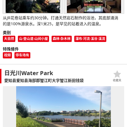
从JR花卷站乘车约30分钟。打通天然岩石制作的浴池，其底部涌淌
的是100%源泉水。深1米25，是罕见的站着进入的温泉。
类别
大自然
山·登山道·山间小屋
森林·杂木林
瀑布·河流·溪谷·溪流
特殊條件
视频
停车场有
日光川Water Park
愛知县爱知县海部郡蟹江町大字蟹江新田钱袋
收藏夹