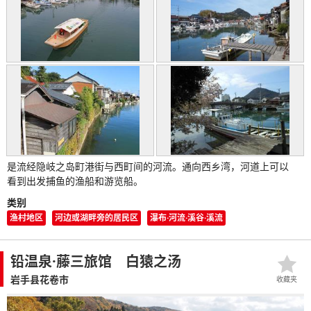
是流经隐岐之岛町港街与西町间的河流。通向西乡湾，河道上可以
看到出发捕鱼的渔船和游览船。
类别
渔村地区
河边或湖畔旁的居民区
瀑布·河流·溪谷·溪流
铅温泉·藤三旅馆 白猿之汤
岩手县花卷市
收藏夹