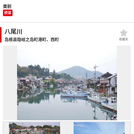
类别
桥梁
八尾川
岛根县隐岐之岛町港町、西町
收藏夹