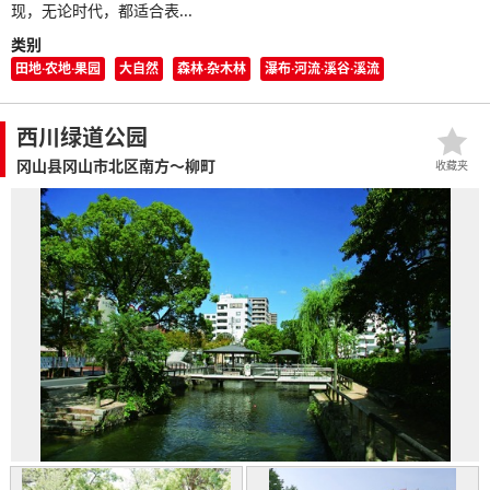
现，无论时代，都适合表...
类别
田地·农地·果园
大自然
森林·杂木林
瀑布·河流·溪谷·溪流
西川绿道公园
冈山县冈山市北区南方～柳町
收藏夹