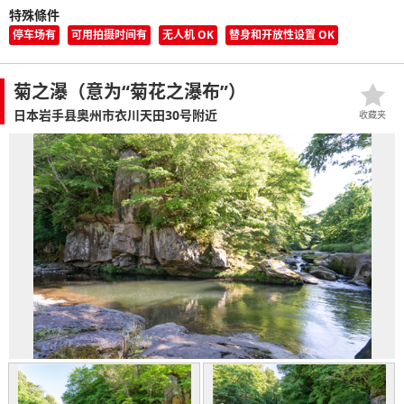
特殊條件
停车场有
可用拍摄时间有
无人机 OK
替身和开放性设置 OK
菊之瀑（意为“菊花之瀑布”）
日本岩手县奥州市衣川天田30号附近
收藏夹