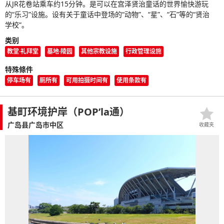
从JR花卷站乘车约15分钟。是可以在宫泽贤治童话的世界愉快游玩
的“乐习”设施。设有关于童话中登场的“动物”、“星”、“石”等的“贤治
学校”。
类别
教堂·礼拜堂
墓地·陵园
其他宗教设施
行政管理设施
特殊條件
停车场有
厕所有
可用拍摄时间有
使用条款有
基町环境护岸（POP’la通）
广岛县广岛市中区
收藏夹