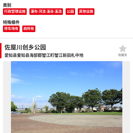
类别
行政管理设施
瀑布·河流·溪谷·溪流
公园
其他设施
特殊條件
停车场有
厕所有
佐屋川创乡公园
愛知县爱知县海部郡蟹江町蟹江新田札中地
收藏夹