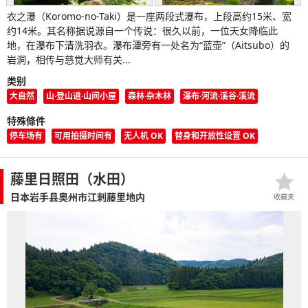
衣之瀑（Koromo-no-Taki）是一座两段式瀑布，上段高约15米、宽
约14米。其名称据说源自一个传说：很久以前，一位天女降临此
地，在瀑布下清洗羽衣。瀑布潭旁有一处名为“蓝壶”（Aitsubo）的
岩洞，相传与慈觉大师有关...
类别
大自然
山·登山道·山间小屋
森林·杂木林
瀑布·河流·溪谷·溪流
特殊條件
停车场有
可用拍摄时间有
无人机 OK
替身和开放性设置 OK
藤里日照田（水田）
日本岩手县奥州市江刺藤里地内
收藏夹