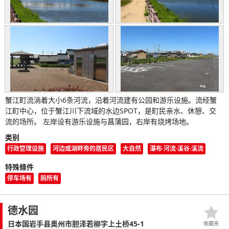
蟹江町流淌着大小6条河流，沿着河流建有公园和游乐设施。流经蟹
江町中心，位于蟹江川下流域的水边SPOT，是町民亲水、休憩、交
流的场所。 左岸设有游乐设施与菖蒲园，右岸有烧烤场地。
类别
行政管理设施
河边或湖畔旁的居民区
大自然
瀑布·河流·溪谷·溪流
特殊條件
停车场有
厕所有
德水园
日本国岩手县奥州市胆泽若柳字上土桥45-1
收藏夹