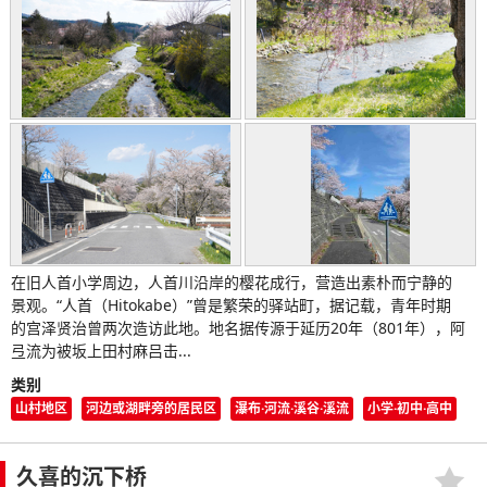
在旧人首小学周边，人首川沿岸的樱花成行，营造出素朴而宁静的
景观。“人首（Hitokabe）”曾是繁荣的驿站町，据记载，青年时期
的宫泽贤治曾两次造访此地。地名据传源于延历20年（801年），阿
弖流为被坂上田村麻吕击...
类别
山村地区
河边或湖畔旁的居民区
瀑布·河流·溪谷·溪流
小学·初中·高中
久喜的沉下桥