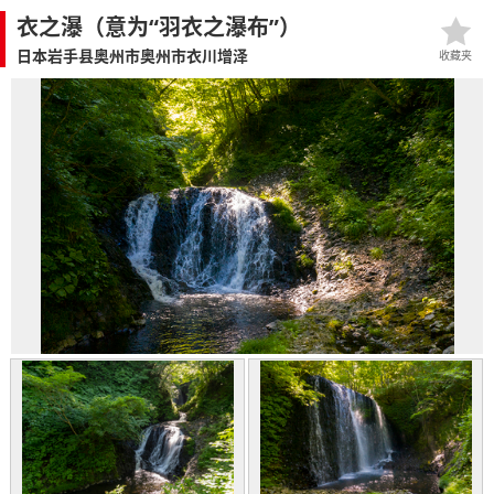
衣之瀑（意为“羽衣之瀑布”）
日本岩手县奥州市奥州市衣川增泽
收藏夹