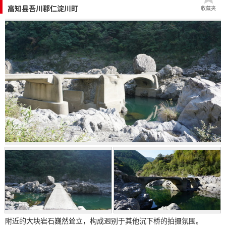
高知县吾川郡仁淀川町
收藏夹
附近的大块岩石巍然耸立，构成迥别于其他沉下桥的拍摄氛围。