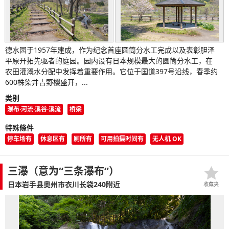
德水园于1957年建成，作为纪念首座圆筒分水工完成以及表彰胆泽
平原开拓先驱者的庭园。园内设有日本规模最大的圆筒分水工，在
农田灌溉水分配中发挥着重要作用。它位于国道397号沿线，春季约
600株染井吉野樱盛开，...
类别
瀑布·河流·溪谷·溪流
桥梁
特殊條件
停车场有
休息区有
厕所有
可用拍摄时间有
无人机 OK
三瀑（意为“三条瀑布”）
日本岩手县奥州市衣川长袋240附近
收藏夹