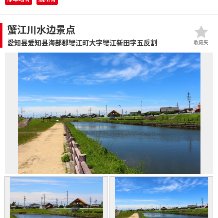
蟹江川水边景点
愛知县爱知县海部郡蟹江町大字蟹江新田字五反割
收藏夹