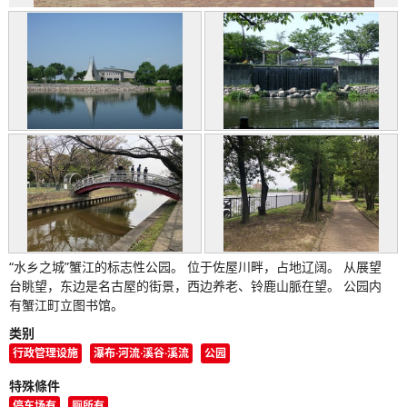
“水乡之城”蟹江的标志性公园。 位于佐屋川畔，占地辽阔。 从展望
台眺望，东边是名古屋的街景，西边养老、铃鹿山脈在望。 公园内
有蟹江町立图书馆。
类别
行政管理设施
瀑布·河流·溪谷·溪流
公园
特殊條件
停车场有
厕所有