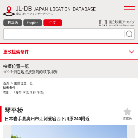
日本語
English
中文
更改检索条件
拍摄位置一览
109个潜在地点按新到的顺序排列
首页
＞ 拍摄位置一览
检索条件
类别：「瀑布·河流·溪谷·溪流」
琴平桥
日本岩手县奥州市江刺爱宕西下川原240附近
收藏夹