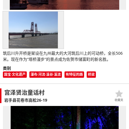
筑后川升开桥是架设在九州最大的大河筑后川上的可动桥，全长506
米。现在作为“塔桥漫步”的景点成为佐贺市储富町的新名胜。
类别
国宝·文化遗产
瀑布·河流·溪谷·溪流
有特征的路
桥梁
宫泽贤治童话村
岩手县花卷市高松26-19
收藏夹