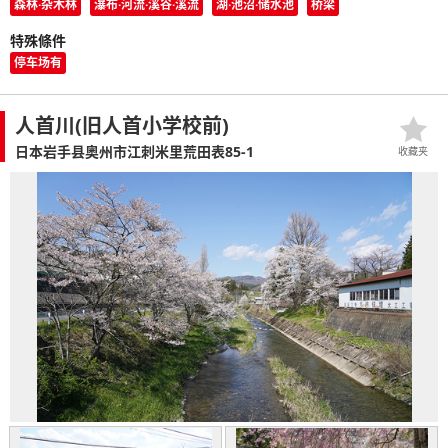
森林·杂木林
瀑布·河流·溪谷·溪流
湖·池沼·储水池
桥梁
特殊條件
停车场有
人首川(旧人首小学校前)
日本岩手县奥州市江刺米里荒田表85-1
收藏夹