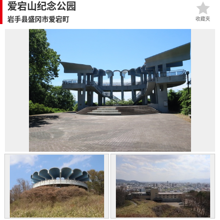
爱宕山纪念公园
岩手县盛冈市爱宕町
收藏夹