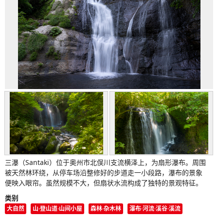
三瀑（Santaki）位于奥州市北俣川支流横泽上，为扇形瀑布。周围
被天然林环绕，从停车场沿整修好的步道走一小段路，瀑布的景象
便映入眼帘。虽然规模不大，但扇状水流构成了独特的景观特征。
类别
大自然
山·登山道·山间小屋
森林·杂木林
瀑布·河流·溪谷·溪流