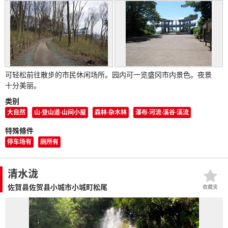
可轻松前往散步的市民休闲场所。园内可一览盛冈市内景色。夜景
十分美丽。
类别
大自然
山·登山道·山间小屋
森林·杂木林
瀑布·河流·溪谷·溪流
特殊條件
停车场有
厕所有
清水泷
佐賀县佐贺县小城市小城町松尾
收藏夹