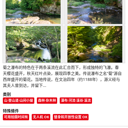
菊之瀑布的特色在于两条溪流在此汇合而下，形成独特的飞瀑。春
天樱花盛开，秋天红叶点染，展现四季之美。传说瀑布之名“菊”源自
西岸盛开的菊花。当地传说，在文治四年（约1188年），源义经与
其夫人曾到访，并留下...
类别
山·登山道·山间小屋
森林·杂木林
瀑布·河流·溪谷·溪流
特殊條件
可用拍摄时间有
无人机 OK
替身和开放性设置 OK