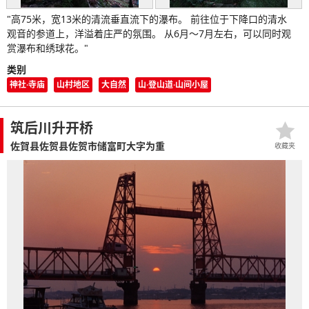
"高75米，宽13米的清流垂直流下的瀑布。 前往位于下降口的清水
观音的参道上，洋溢着庄严的氛围。 从6月～7月左右，可以同时观
赏瀑布和绣球花。"
类别
神社·寺庙
山村地区
大自然
山·登山道·山间小屋
筑后川升开桥
佐賀县佐贺县佐贺市储富町大字为重
收藏夹