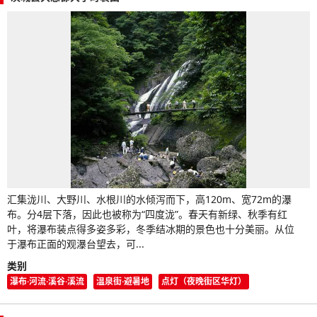
汇集泷川、大野川、水根川的水倾泻而下，高120m、宽72m的瀑
布。分4层下落，因此也被称为“四度泷”。春天有新绿、秋季有红
叶，将瀑布装点得多姿多彩，冬季结冰期的景色也十分美丽。从位
于瀑布正面的观瀑台望去，可...
类别
瀑布·河流·溪谷·溪流
温泉街·避暑地
点灯（夜晚街区华灯）