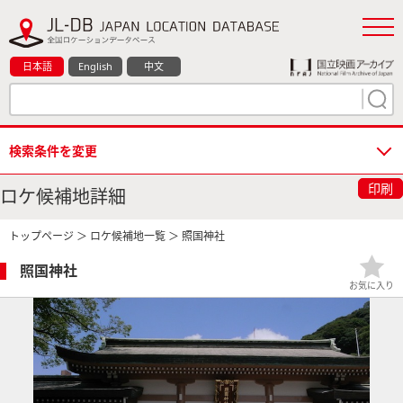
日本語
English
中文
検索条件を変更
印刷
ロケ候補地詳細
トップページ
＞
ロケ候補地一覧
＞ 照国神社
照国神社
お気に入り