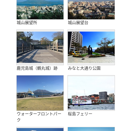
城山展望所
城山展望台
鹿児島城（鶴丸城）跡
みなと大通り公園
ウォーターフロントパー
桜島フェリー
ク