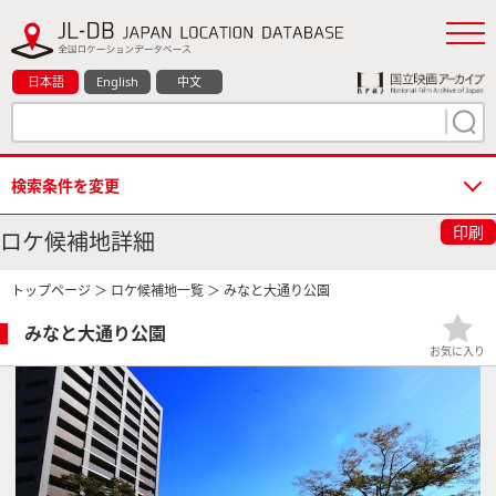
日本語
English
中文
検索条件を変更
印刷
ロケ候補地詳細
トップページ
＞
ロケ候補地一覧
＞ みなと大通り公園
みなと大通り公園
お気に入り