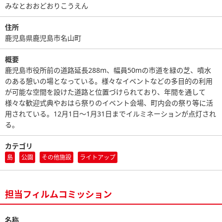
みなとおおどおりこうえん
住所
鹿児島県鹿児島市名山町
概要
鹿児島市役所前の道路延長288m、幅員50mの市道を緑の芝、噴水
のある憩いの場となっている。様々なイベントなどの多目的の利用
が可能な空間を設けた道路と位置づけられており、年間を通して
様々な歓迎式典やおはら祭りのイベント会場、町内会の祭り等に活
用されている。12月1日～1月31日までイルミネーションが点灯され
る。
カテゴリ
島
公園
その他施設
ライトアップ
担当フィルムコミッション
名称