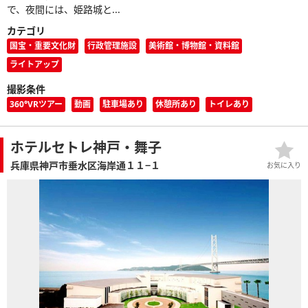
で、夜間には、姫路城と...
カテゴリ
国宝・重要文化財
行政管理施設
美術館・博物館・資料館
ライトアップ
撮影条件
360°VRツアー
動画
駐車場あり
休憩所あり
トイレあり
ホテルセトレ神戸・舞子
兵庫県神戸市垂水区海岸通１１−１
お気に入り