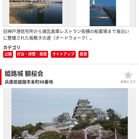
旧神戸港信号所から煉瓦倉庫レストラン街横の船着場まで海沿い
に整備された板敷きの道（ボードウォーク）。
カテゴリ
公園
灯台・岸壁・突堤
ライトアップ
夜景
姫路城 観桜会
兵庫県姫路市本町68番地
お気に入り