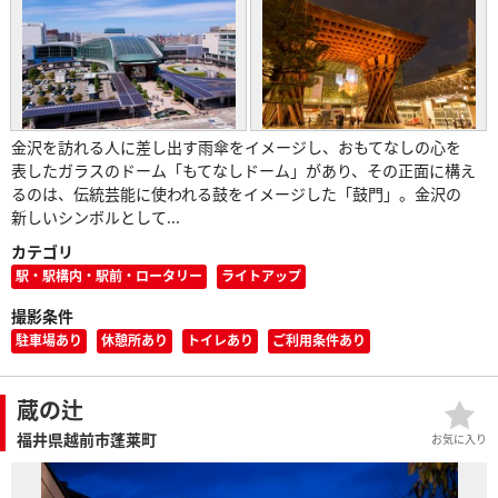
金沢を訪れる人に差し出す雨傘をイメージし、おもてなしの心を
表したガラスのドーム「もてなしドーム」があり、その正面に構え
るのは、伝統芸能に使われる鼓をイメージした「鼓門」。金沢の
新しいシンボルとして...
カテゴリ
駅・駅構内・駅前・ロータリー
ライトアップ
撮影条件
駐車場あり
休憩所あり
トイレあり
ご利用条件あり
蔵の辻
福井県越前市蓬莱町
お気に入り