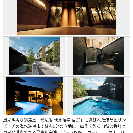
風光明媚な淡路島「環境省 快水浴場 百選」に選ばれた浦県民サン
ビーチの海水浴場まで徒歩5分の立地に、四季を彩る自然の香りと
風景が満喫できる最高級宿泊リゾート施設。 プール、サウナ、ジ