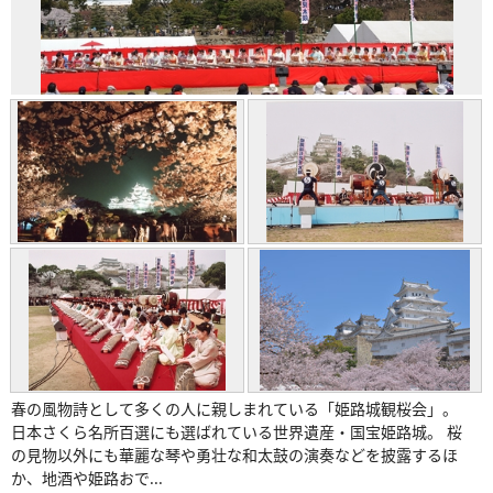
春の風物詩として多くの人に親しまれている「姫路城観桜会」。
日本さくら名所百選にも選ばれている世界遺産・国宝姫路城。 桜
の見物以外にも華麗な琴や勇壮な和太鼓の演奏などを披露するほ
か、地酒や姫路おで...