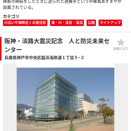
妹都市締結をしたときに送られた連翼亭という中華風あずまやが
設置されている。
カテゴリ
川沿いや湖畔近くの居住区
滝・川・渓谷・渓流
公園
ライトアップ
阪神・淡路大震災記念 人と防災未来セ
ンター
お気に入り
兵庫県神戸市中央区脇浜海岸通１丁目５−２