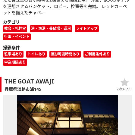
を連想させるバンケット、ロビー、控室等を完備。 レッドカーペ
ットを備えたチャペ...
カテゴリ
教会・礼拝堂
港・漁港・養殖場・運河
ライトアップ
行事・イベント
撮影条件
駐車場あり
トイレあり
撮影可能時間あり
ご利用条件あり
申込期限あり
THE GOAT AWAJI
兵庫県淡路市浦145
お気に入り