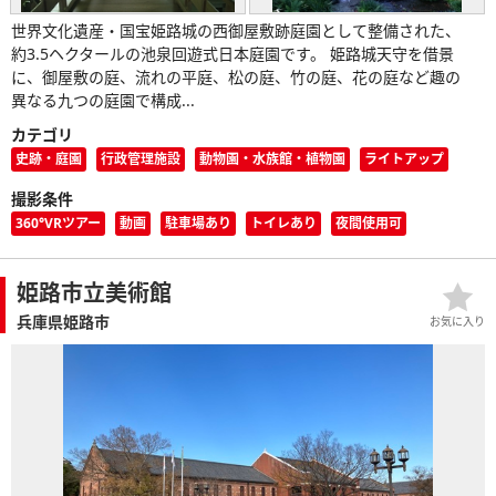
世界文化遺産・国宝姫路城の西御屋敷跡庭園として整備された、
約3.5ヘクタールの池泉回遊式日本庭園です。 姫路城天守を借景
に、御屋敷の庭、流れの平庭、松の庭、竹の庭、花の庭など趣の
異なる九つの庭園で構成...
カテゴリ
史跡・庭園
行政管理施設
動物園・水族館・植物園
ライトアップ
撮影条件
360°VRツアー
動画
駐車場あり
トイレあり
夜間使用可
姫路市立美術館
兵庫県姫路市
お気に入り