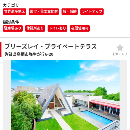
カテゴリ
世界遺産地区
国宝・重要文化財
城・城跡
ライトアップ
撮影条件
駐車場あり
休憩所あり
トイレあり
夜間使用可
ブリーズレイ・プライベートテラス
佐賀県鳥栖市弥生が丘6-20
お気に入り