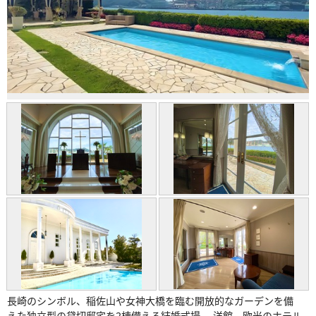
長崎のシンボル、稲佐山や女神大橋を臨む開放的なガーデンを備
えた独立型の貸切邸宅を2棟備える結婚式場。 洋館、欧米のホテル