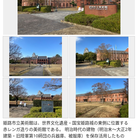
姫路市立美術館は、世界文化遺産・国宝姫路城の東側に位置する
赤レンガ造りの美術館である。 明治時代の建物（明治末～大正2年
建築・旧陸軍第10師団の兵器庫、被服庫）を保存活用したもの