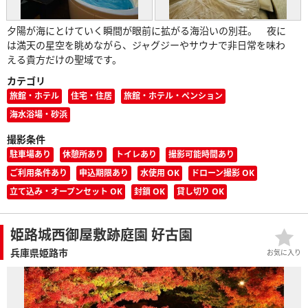
夕陽が海にとけていく瞬間が眼前に拡がる海沿いの別荘。 夜に
は満天の星空を眺めながら、ジャグジーやサウナで非日常を味わ
える貴方だけの聖域です。
カテゴリ
旅館・ホテル
住宅・住居
旅館・ホテル・ペンション
海水浴場・砂浜
撮影条件
駐車場あり
休憩所あり
トイレあり
撮影可能時間あり
ご利用条件あり
申込期限あり
水使用 OK
ドローン撮影 OK
立て込み・オープンセット OK
封鎖 OK
貸し切り OK
姫路城西御屋敷跡庭園 好古園
兵庫県姫路市
お気に入り