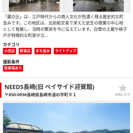
「蔵の辻」は、江戸時代からの商人文化が色濃く残る歴史的な町
並みです。この地区は、北前船交易で栄えた武生の商業の中心地
として発展し、当時の繁栄を今に伝えています。白壁の土蔵や格子
戸が特徴的な町家が立...
カテゴリ
小売店
飲食店
まち並み
ライトアップ
撮影条件
駐車場あり
NEEDS長崎(旧 ベイサイド迎賓館)
〒850-0936長崎県長崎市浪の平町９１
お気に入り