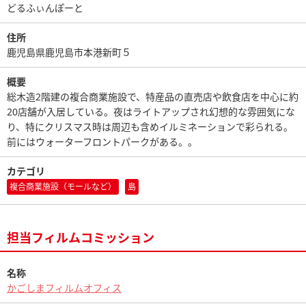
どるふぃんぽーと
住所
鹿児島県鹿児島市本港新町５
概要
総木造2階建の複合商業施設で、特産品の直売店や飲食店を中心に約
20店舗が入居している。夜はライトアップされ幻想的な雰囲気にな
り、特にクリスマス時は周辺も含めイルミネーションで彩られる。
前にはウォーターフロントパークがある。。
カテゴリ
複合商業施設（モールなど）
島
担当フィルムコミッション
名称
かごしまフィルムオフィス