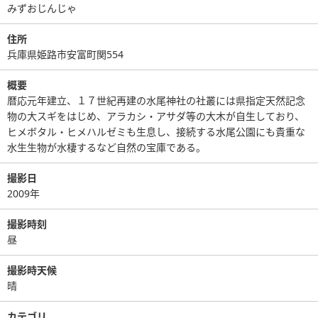
みずおじんじゃ
住所
兵庫県姫路市安富町関554
概要
暦応元年建立、１７世紀再建の水尾神社の社叢には県指定天然記念
物の大スギをはじめ、アラカシ・アサダ等の大木が自生しており、
ヒメボタル・ヒメハルゼミも生息し、接続する水尾公園にも貴重な
水生生物が水棲するなど自然の宝庫である。
撮影日
2009年
撮影時刻
昼
撮影時天候
晴
カテゴリ