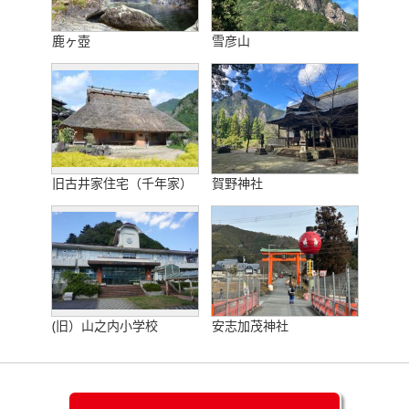
鹿ヶ壺
雪彦山
旧古井家住宅（千年家）
賀野神社
(旧）山之内小学校
安志加茂神社