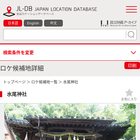
日本語
English
中文
検索条件を変更
印刷
ロケ候補地詳細
トップページ
＞
ロケ候補地一覧
＞ 水尾神社
水尾神社
お気に入り