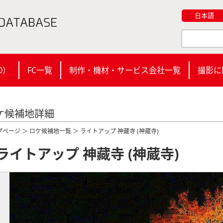
日本語
0
）
FC一覧
制作・機材・サービス会社一覧
撮影に
ケ候補地詳細
プページ
＞
ロケ候補地一覧
＞ ライトアップ 神藏寺 (神蔵寺)
ライトアップ 神藏寺 (神蔵寺)