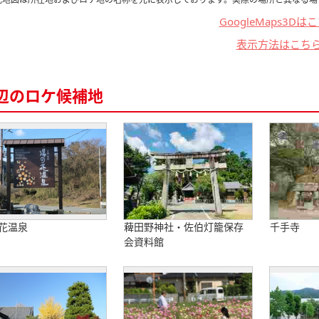
GoogleMaps3Dは
表示方法はこち
辺のロケ候補地
花温泉
薭田野神社・佐伯灯籠保存
千手寺
会資料館