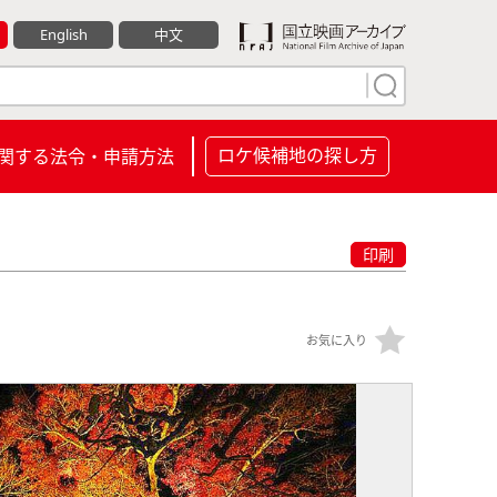
English
中文
ロケ候補地の探し方
関する法令・申請方法
印刷
お気に入り