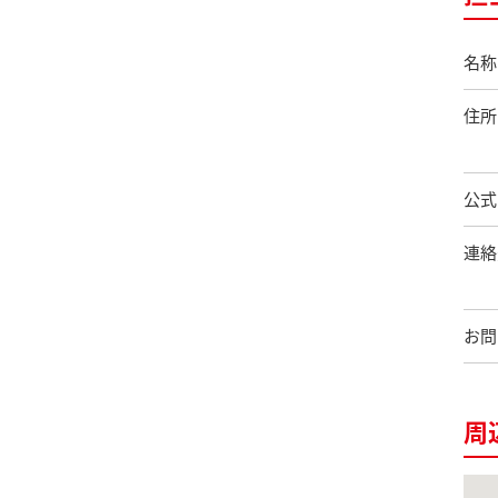
名称
住所
公式
連絡
お問
周