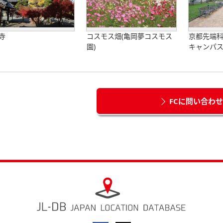
寺
コスモス畑(亀岡夢コスモス
京都先端科
園)
キャンパ
FCに問い合わ