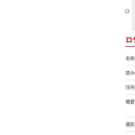
ロ
名称
読み
住所
概要
撮影