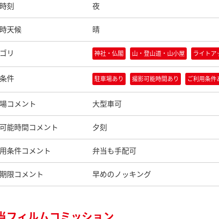
時刻
夜
時天候
晴
ゴリ
神社・仏閣
山・登山道・山小屋
ライトア
条件
駐車場あり
撮影可能時間あり
ご利用条件
場コメント
大型車可
可能時間コメント
夕刻
用条件コメント
弁当も手配可
期限コメント
早めのノッキング
当フィルムコミッション