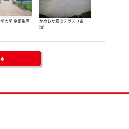
学大学 京都亀岡
かめおか霧のテラス（雲
ス
海）
せる