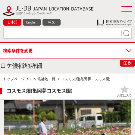
日本語
English
中文
検索条件を変更
印刷
ロケ候補地詳細
トップページ
＞
ロケ候補地一覧
＞ コスモス畑(亀岡夢コスモス園)
コスモス畑(亀岡夢コスモス園)
お気に入り