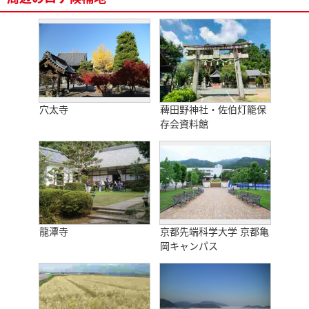
穴太寺
薭田野神社・佐伯灯籠保
存会資料館
龍潭寺
京都先端科学大学 京都亀
岡キャンパス