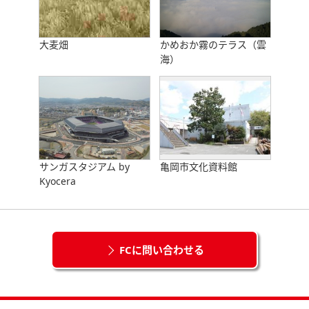
大麦畑
かめおか霧のテラス（雲
海）
サンガスタジアム by
亀岡市文化資料館
Kyocera
FCに問い合わせる