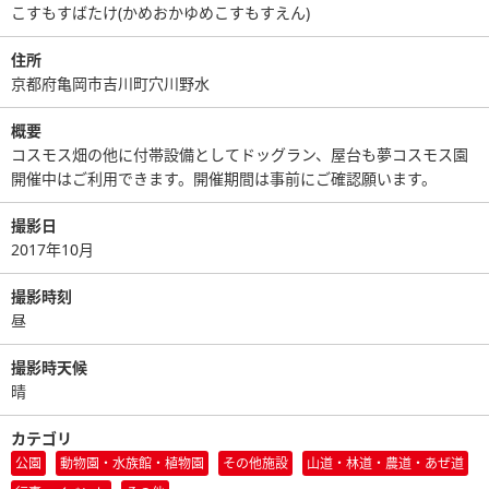
こすもすばたけ(かめおかゆめこすもすえん)
住所
京都府亀岡市吉川町穴川野水
概要
コスモス畑の他に付帯設備としてドッグラン、屋台も夢コスモス園
開催中はご利用できます。開催期間は事前にご確認願います。
撮影日
2017年10月
撮影時刻
昼
撮影時天候
晴
カテゴリ
公園
動物園・水族館・植物園
その他施設
山道・林道・農道・あぜ道