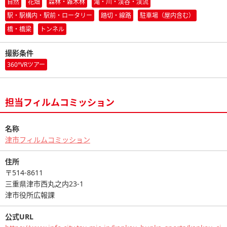
自然
花畑
森林・雑木林
滝・川・渓谷・渓流
駅・駅構内・駅前・ロータリー
踏切・線路
駐車場（屋内含む）
橋・橋梁
トンネル
撮影条件
360°VRツアー
担当フィルムコミッション
名称
津市フィルムコミッション
住所
〒514-8611
三重県津市西丸之内23-1
津市役所広報課
公式URL