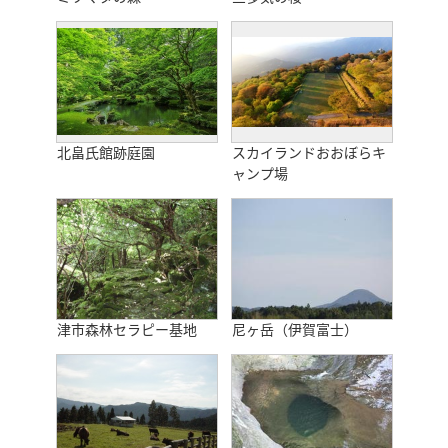
北畠氏館跡庭園
スカイランドおおぼらキ
ャンプ場
津市森林セラピー基地
尼ヶ岳（伊賀富士）