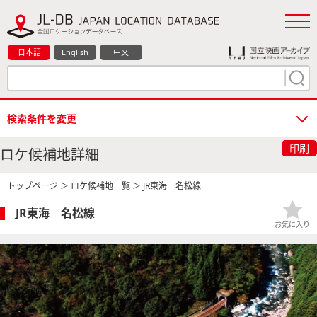
日本語
English
中文
検索条件を変更
印刷
ロケ候補地詳細
トップページ
＞
ロケ候補地一覧
＞ JR東海 名松線
JR東海 名松線
お気に入り