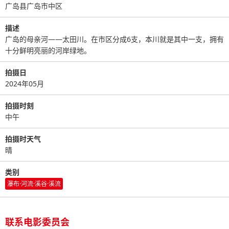
广岛县广岛市中区
描述
广岛的母亲河——太田川。在市区分成6支，本川就是其中一支，拥有
十分鲜明亮丽的河岸绿地。
拍摄日
2024年05月
拍摄时刻
中午
拍摄时天气
晴
类别
瀑布·河流·溪谷·溪流
联系电影委员会