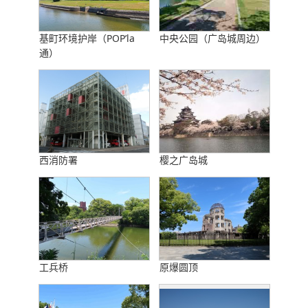
基町环境护岸（POP’la
中央公园（广岛城周边）
通）
西消防署
樱之广岛城
工兵桥
原爆圆顶