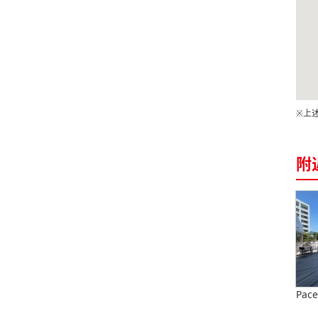
※上
附
Pac