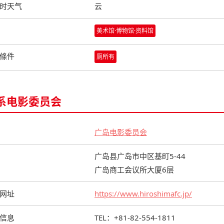
时天气
云
美术馆·博物馆·资料馆
條件
厕所有
系电影委员会
广岛电影委员会
广岛县广岛市中区基町5-44
广岛商工会议所大厦6层
网址
https://www.hiroshimafc.jp/
信息
TEL：+81-82-554-1811