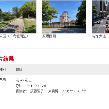
公园（广岛城周边）
原爆圆顶
电车大道
片结果
種別
题目
电影
ちゃんこ
导演： サトウトシキ
表演者： 須藤温子 東貴博 リカヤ・スプナー