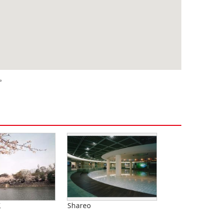
。
城
Shareo