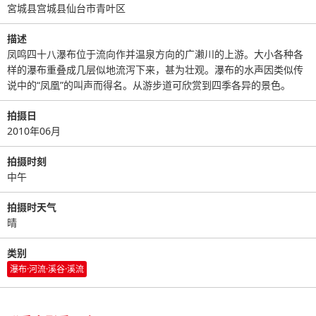
宮城县宫城县仙台市青叶区
描述
凤鸣四十八瀑布位于流向作并温泉方向的广濑川的上游。大小各种各
样的瀑布重叠成几层似地流泻下来，甚为壮观。瀑布的水声因类似传
说中的“凤凰”的叫声而得名。从游步道可欣赏到四季各异的景色。
拍摄日
2010年06月
拍摄时刻
中午
拍摄时天气
晴
类别
瀑布·河流·溪谷·溪流