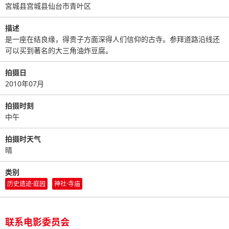
宮城县宫城县仙台市青叶区
描述
是一座在结良缘，得贵子方面深得人们信仰的古寺。参拜道路沿线还
可以买到著名的大三角油炸豆腐。
拍摄日
2010年07月
拍摄时刻
中午
拍摄时天气
晴
类别
历史遗迹·庭园
神社·寺庙
联系电影委员会