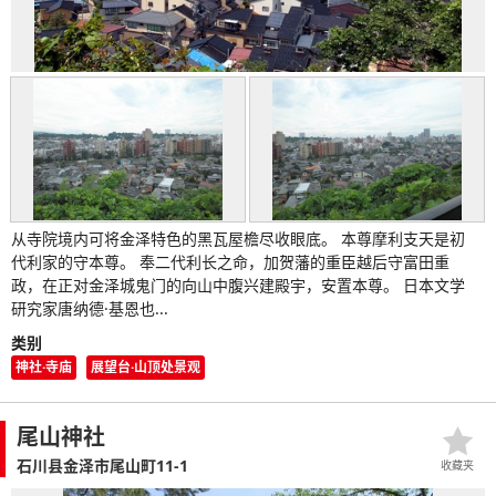
从寺院境内可将金泽特色的黑瓦屋檐尽收眼底。 本尊摩利支天是初
代利家的守本尊。 奉二代利长之命，加贺藩的重臣越后守富田重
政，在正对金泽城鬼门的向山中腹兴建殿宇，安置本尊。 日本文学
研究家唐纳德·基恩也...
类别
神社·寺庙
展望台·山顶处景观
尾山神社
石川县金泽市尾山町11-1
收藏夹