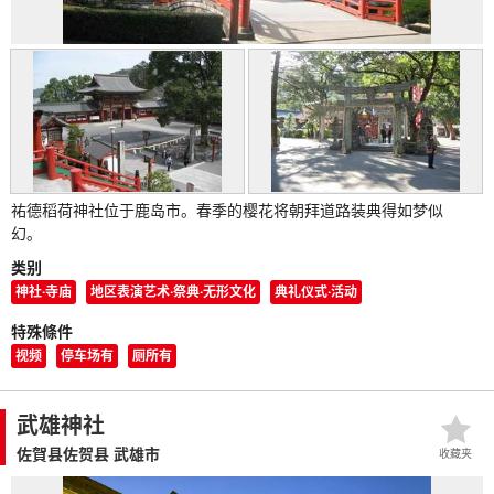
祐德稻荷神社位于鹿岛市。春季的樱花将朝拜道路装典得如梦似
幻。
类别
神社·寺庙
地区表演艺术·祭典·无形文化
典礼仪式·活动
特殊條件
视频
停车场有
厕所有
武雄神社
佐賀县佐贺县 武雄市
收藏夹