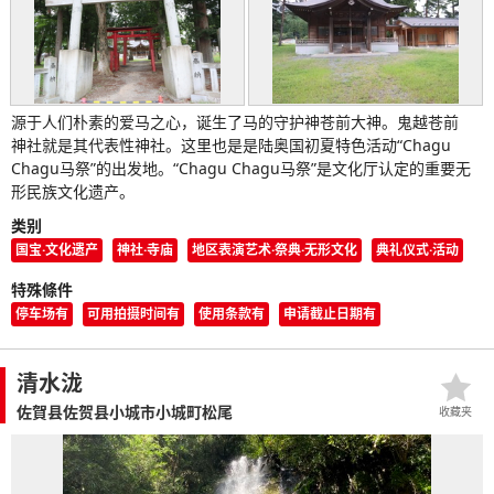
源于人们朴素的爱马之心，诞生了马的守护神苍前大神。鬼越苍前
神社就是其代表性神社。这里也是是陆奥国初夏特色活动“Chagu
Chagu马祭”的出发地。“Chagu Chagu马祭”是文化厅认定的重要无
形民族文化遗产。
类别
国宝·文化遗产
神社·寺庙
地区表演艺术·祭典·无形文化
典礼仪式·活动
特殊條件
停车场有
可用拍摄时间有
使用条款有
申请截止日期有
清水泷
佐賀县佐贺县小城市小城町松尾
收藏夹