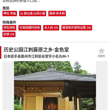
型标志牌的参道入口出...
类别
神社·寺庙
山·登山道·山间小屋
森林·杂木林
特殊條件
停车场有
可用拍摄时间有
无人机 OK
替身和开放性设置 OK
封锁 OK
历史公园江刺藤原之乡·金色堂
日本岩手县奥州市江刺岩谷堂字小名丸86-1
收藏夹