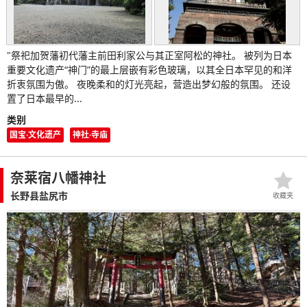
"祭祀加贺藩初代藩主前田利家公与其正室阿松的神社。 被列为日本
重要文化遗产“神门”的最上层嵌有彩色玻璃，以其全日本罕见的和洋
折衷氛围为傲。 夜晚柔和的灯光亮起，营造出梦幻般的氛围。 还设
置了日本最早的...
类别
国宝·文化遗产
神社·寺庙
奈莱宿八幡神社
长野县盐尻市
收藏夹