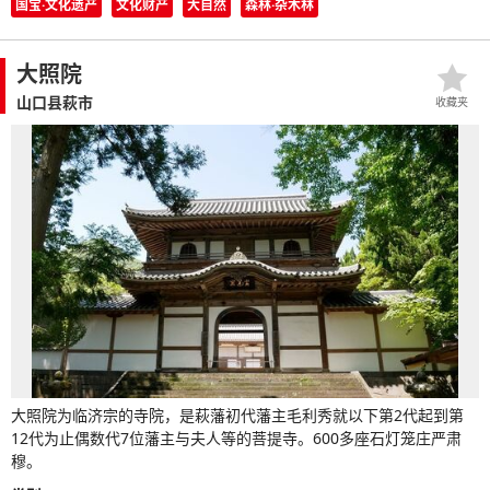
国宝·文化遗产
文化财产
大自然
森林·杂木林
大照院
山口县萩市
收藏夹
大照院为临济宗的寺院，是萩藩初代藩主毛利秀就以下第2代起到第
12代为止偶数代7位藩主与夫人等的菩提寺。600多座石灯笼庄严肃
穆。