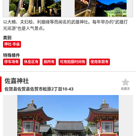
以大楠、夫妇桧、利姻缘等而闻名的武雄神社。每年举办的“武雄灯
光巡游”也是人气景点。
类别
神社·寺庙
特殊條件
停车场有
休息区有
厕所有
可用拍摄时间有
使用条款有
佐嘉神社
佐賀县佐贺县佐贺市松原2丁目10-43
收藏夹