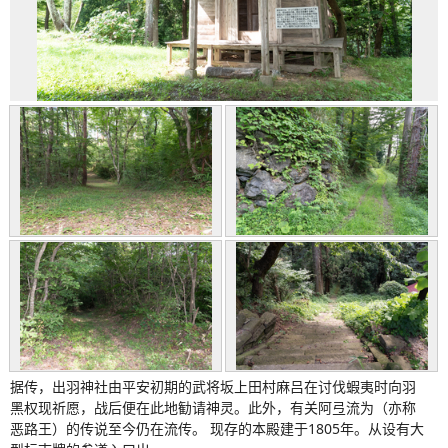
据传，出羽神社由平安初期的武将坂上田村麻吕在讨伐蝦夷时向羽
黑权现祈愿，战后便在此地勧请神灵。此外，有关阿弖流为（亦称
恶路王）的传说至今仍在流传。 现存的本殿建于1805年。从设有大