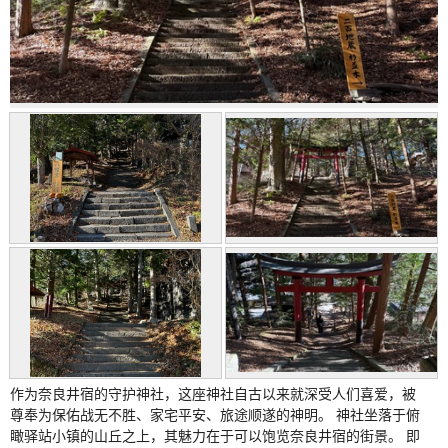
作为奈良井宿的守护神社，这座神社自古以来就深受人们喜爱，被
尊奉为保佑战无不胜、家宅平安、旅途顺遂的神明。 神社坐落于俯
瞰驿站小镇的山丘之上，其魅力在于可以饱览奈良井宿的街景。 即