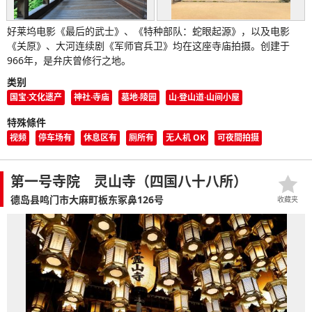
好莱坞电影《最后的武士》、《特种部队：蛇眼起源》，以及电影
《关原》、大河连续剧《军师官兵卫》均在这座寺庙拍摄。创建于
966年，是弁庆曾修行之地。
类别
国宝·文化遗产
神社·寺庙
墓地·陵园
山·登山道·山间小屋
特殊條件
视频
停车场有
休息区有
厕所有
无人机 OK
可夜間拍摄
第一号寺院 灵山寺（四国八十八所）
德岛县鸣门市大麻町板东冢鼻126号
收藏夹