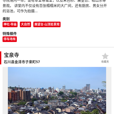
寺院境内一带，设有本堂等诸堂，以及朱色桥、展望台、枯山水等
景观。 讲堂内不仅设有百张榻榻米的大广间，还有厨房、男女分开
的浴池，可作为拍摄...
类别
神社·寺庙
大自然
展望台·山顶处景观
特殊條件
停车场有
宝泉寺
石川县金泽市子来町57
收藏夹