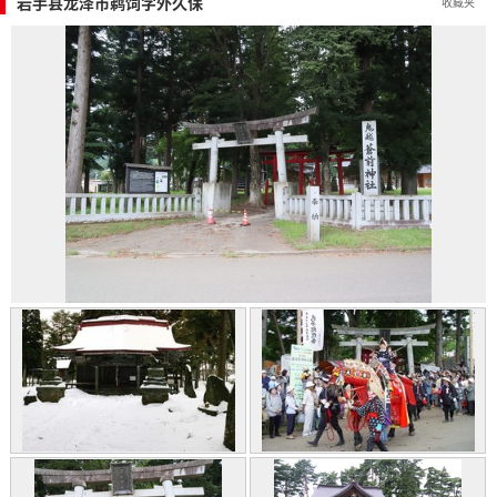
岩手县龙泽市鹈饲字外久保
收藏夹