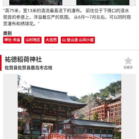
"高75米，宽13米的清流垂直流下的瀑布。 前往位于下降口的清水
观音的参道上，洋溢着庄严的氛围。 从6月～7月左右，可以同时观
赏瀑布和绣球花。"
类别
神社·寺庙
山村地区
大自然
山·登山道·山间小屋
祐德稻荷神社
佐賀县佐贺县鹿岛市古枝
收藏夹