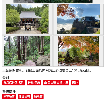
天台宗的古刹。到最上面的内院为止必须要登上1015级石阶。
类别
自然保护区·名胜
神社·寺庙
山·登山道·山间小屋
国外
特殊條件
停车场有
休息区有
厕所有