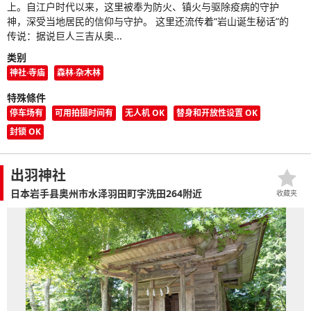
上。自江户时代以来，这里被奉为防火、镇火与驱除疫病的守护
神，深受当地居民的信仰与守护。 这里还流传着“岩山诞生秘话”的
传说：据说巨人三吉从奥...
类别
神社·寺庙
森林·杂木林
特殊條件
停车场有
可用拍摄时间有
无人机 OK
替身和开放性设置 OK
封锁 OK
出羽神社
日本岩手县奥州市水泽羽田町字洗田264附近
收藏夹