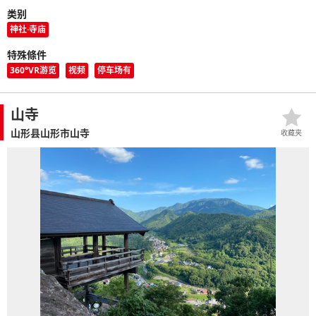
类别
神社·寺庙
特殊條件
360°VR游览
视频
停车场有
山寺
山形县山形市山寺
收藏夹