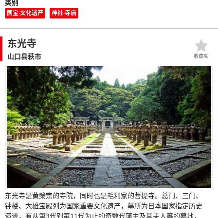
类别
国宝·文化遗产
神社·寺庙
东光寺
山口县萩市
收藏夹
东光寺是黄檗宗的寺院，同时也是毛利家的菩提寺。总门、三门、
钟楼、大雄宝殿列为国家重要文化遗产，墓所为日本国家指定历史
遗迹，有从第3代到第11代为止的奇数代藩主及其夫人等的墓地，