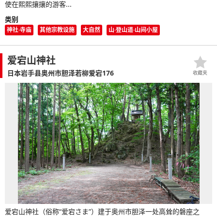
使在熙熙攘攘的游客...
类别
神社·寺庙
其他宗教设施
大自然
山·登山道·山间小屋
爱宕山神社
日本岩手县奥州市胆泽若柳爱宕176
收藏夹
爱宕山神社（俗称“爱宕さま”）建于奥州市胆泽一处高耸的磐座之