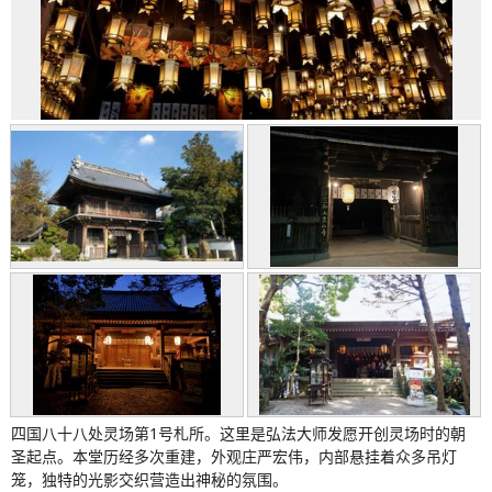
四国八十八处灵场第1号札所。这里是弘法大师发愿开创灵场时的朝
圣起点。本堂历经多次重建，外观庄严宏伟，内部悬挂着众多吊灯
笼，独特的光影交织营造出神秘的氛围。