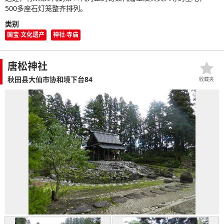
500多座石灯笼整齐排列。
类别
国宝·文化遗产
神社·寺庙
唐松神社
秋田县大仙市协和境下台84
收藏夹