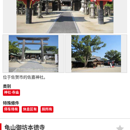
位于佐贺市的佐嘉神社。
类别
神社·寺庙
特殊條件
停车场有
休息区有
厕所有
龟山御坊本德寺