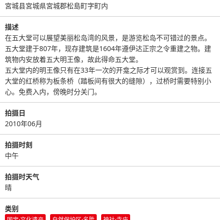
宮城县宮城県宮城郡松島町字町内
描述
在五大堂可以展望美丽松岛湾的风景，是游览松岛不可错过的景点。
五大堂建于807年，现存建筑是1604年遵伊达正宗之令重建之物。建
筑物内安放着五大明王像，故此得命五大堂。
五大堂内的明王像只有在33年一次的开龛之际才可以观赏到。连接五
大堂的红桥称为板条桥（踏板间有很大的缝隙），过桥时需要特别小
心。免费入内，傍晚时分关门。
拍摄日
2010年06月
拍摄时刻
中午
拍摄时天气
晴
类别
国宝·文化遗产
自然保护区·名胜
神社·寺庙