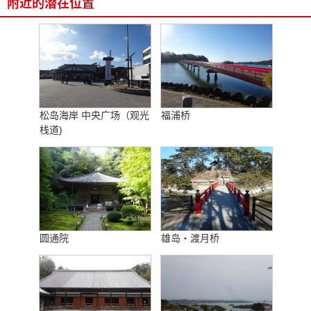
附近的潜在位置
松岛海岸 中央广场（观光
福浦桥
栈道)
圆通院
雄岛・渡月桥