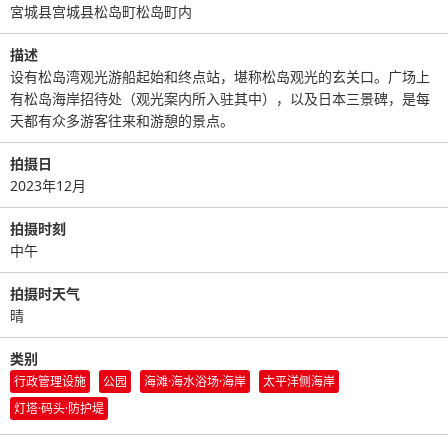
宮城县宫城县松岛町松岛町内
描述
设有松岛湾观光游船起始和终点站，堪称松岛观光的玄关口。广场上
有松岛海岸招待处（观光案内所入驻其中），以及日本三景碑，是每
天都有众多游客往来和游憩的景点。
拍摄日
2023年12月
拍摄时刻
中午
拍摄时天气
晴
类别
行政管理设施
公园
海滩·海水浴场·海岸
太平洋侧海岸
灯塔·码头·防护堤