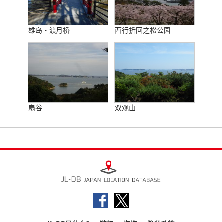
雄岛・渡月桥
西行折回之松公园
扇谷
双观山