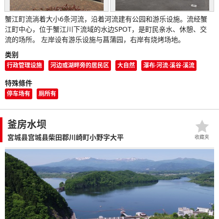
蟹江町流淌着大小6条河流，沿着河流建有公园和游乐设施。流经蟹
江町中心，位于蟹江川下流域的水边SPOT，是町民亲水、休憩、交
流的场所。 左岸设有游乐设施与菖蒲园，右岸有烧烤场地。
类别
行政管理设施
河边或湖畔旁的居民区
大自然
瀑布·河流·溪谷·溪流
特殊條件
停车场有
厕所有
釜房水坝
宮城县宫城县柴田郡川崎町小野字大平
收藏夹