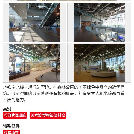
地铁南北线・旭丘站旁边。在森林公园的美丽绿色中矗立的近代建
筑。展示空间内展示着很多有趣的展品，拥有令大人和小孩都百看
不厌的魅力。
类别
行政管理设施
美术馆·博物馆·资料馆
特殊條件
停车场有