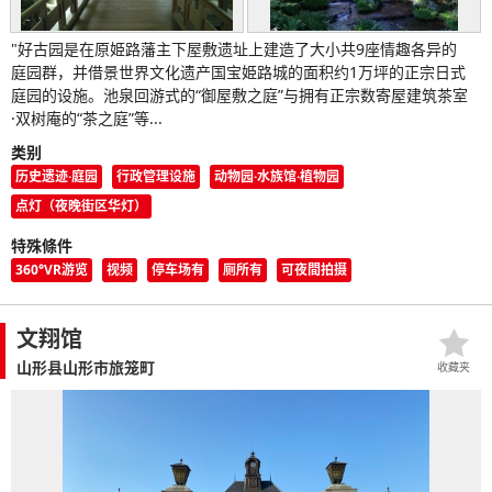
"好古园是在原姫路藩主下屋敷遗址上建造了大小共9座情趣各异的
庭园群，并借景世界文化遗产国宝姫路城的面积约1万坪的正宗日式
庭园的设施。池泉回游式的“御屋敷之庭”与拥有正宗数寄屋建筑茶室
·双树庵的“茶之庭”等...
类别
历史遗迹·庭园
行政管理设施
动物园·水族馆·植物园
点灯（夜晚街区华灯）
特殊條件
360°VR游览
视频
停车场有
厕所有
可夜間拍摄
文翔馆
山形县山形市旅笼町
收藏夹