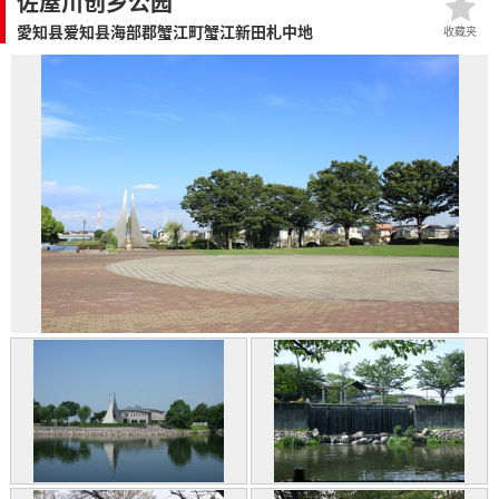
佐屋川创乡公园
愛知县爱知县海部郡蟹江町蟹江新田札中地
收藏夹