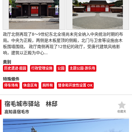
政厅北侧再现了8～9世纪东北全境尚未完全纳入中央统治时期的布
局。中央为正殿，两侧是木板屋顶的侧殿，北门与卫舍等设施由木
板围墙围绕。 政厅南侧再现了12世纪的政厅，受唐代建筑风格影
响，建筑以正殿为中心...
类别
历史遗迹·庭园
行政管理设施
公园
主题公园·游乐场
特殊條件
停车场有
休息区有
厕所有
替身和开放性设置 OK
宿毛城市驿站 林邸
高知县宿毛市
收藏夹