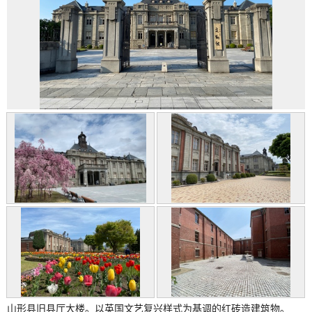
山形县旧县厅大楼。以英国文艺复兴样式为基调的红砖造建筑物。