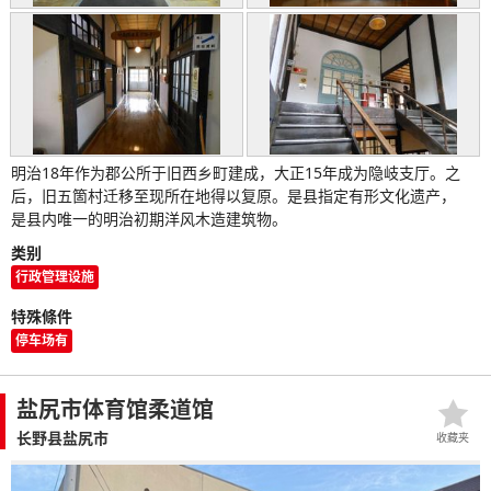
明治18年作为郡公所于旧西乡町建成，大正15年成为隐岐支厅。之
后，旧五箇村迁移至现所在地得以复原。是县指定有形文化遗产，
是县内唯一的明治初期洋风木造建筑物。
类别
行政管理设施
特殊條件
停车场有
盐尻市体育馆柔道馆
长野县盐尻市
收藏夹