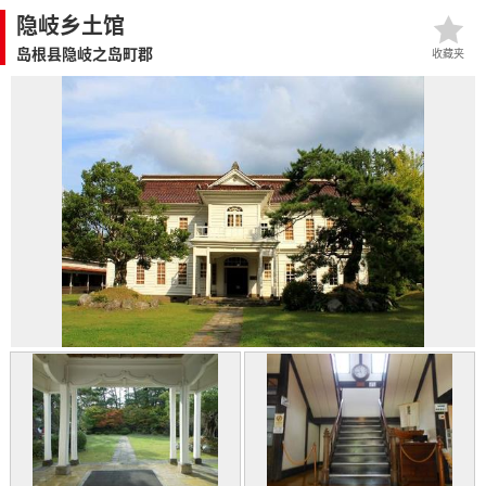
隐岐乡土馆
岛根县隐岐之岛町郡
收藏夹