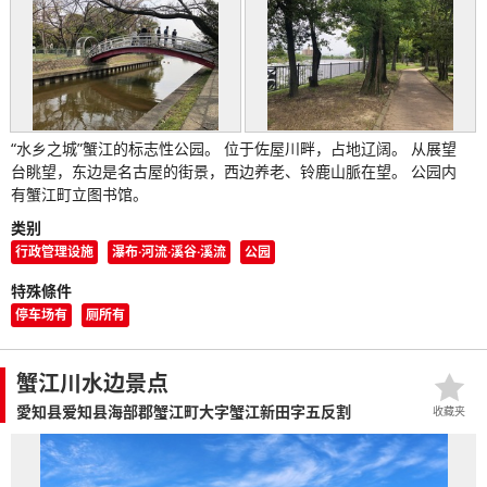
“水乡之城”蟹江的标志性公园。 位于佐屋川畔，占地辽阔。 从展望
台眺望，东边是名古屋的街景，西边养老、铃鹿山脈在望。 公园内
有蟹江町立图书馆。
类别
行政管理设施
瀑布·河流·溪谷·溪流
公园
特殊條件
停车场有
厕所有
蟹江川水边景点
愛知县爱知县海部郡蟹江町大字蟹江新田字五反割
收藏夹