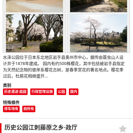
水泽公园位于日本东北地区岩手县奥州市中心，据传由蓑虫山人设
计并于1878年建成。 园内有约500株樱花，其中包括被岩手县指定
为天然纪念物的彼岸系樱花古树，是春季赏花的著名地点。樱花季
过后，杜鹃花相继盛开...
类别
历史遗迹·庭园
行政管理设施
公园
国内
特殊條件
停车场有
厕所有
历史公园江刺藤原之乡·政厅