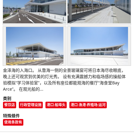
金泽海的入海口。 从靠海一侧的全景玻璃窗可将日本海尽收眼底，
晚上还可观赏到优美的灯光秀。 设有充满震撼力和临场感的操船体
验模拟“学习体验室”，以及所有座位都能观海的餐厅“海食堂Bay
Arce”。 在观光船的...
类别
餐饮店
行政管理设施
港口·船埠头
港口·渔港·养殖场·运河
特殊條件
使用条款有