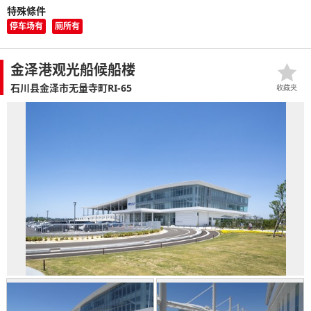
特殊條件
停车场有
厕所有
金泽港观光船候船楼
石川县金泽市无量寺町RI-65
收藏夹