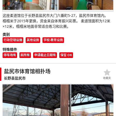
这座柔道馆位于长野县盐尻市大门六番町5-27，盐尻市体育馆内。
榻榻米于2015年更换，资金来自体育振兴彩票。 柔道馆面积为12米
×12米，榻榻米地面非常适合练习和比赛。
类别
行政管理设施
其他设施
学校·教育设施
特殊條件
停车场有
厕所有
申请截止日期有
保留 OK
盐尻市体育馆相扑场
长野县盐尻市
收藏夹