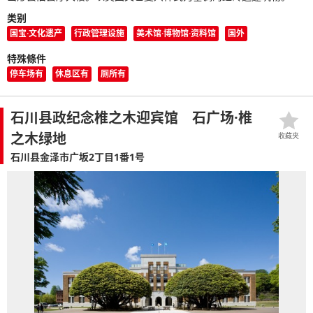
类别
国宝·文化遗产
行政管理设施
美术馆·博物馆·资料馆
国外
特殊條件
停车场有
休息区有
厕所有
石川县政纪念椎之木迎宾馆 石广场·椎
之木绿地
收藏夹
石川县金泽市广坂2丁目1番1号