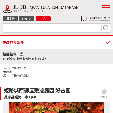
日本語
English
中文
更改检索条件
拍摄位置一览
103个潜在地点按新到的顺序排列
首页
＞ 拍摄位置一览
检索条件
类别：「行政管理设施」
姫路城西御屋敷迹庭园 好古园
兵库县姫路市本町68
收藏夹