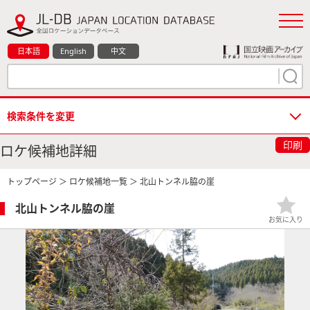
日本語
English
中文
検索条件を変更
印刷
ロケ候補地詳細
トップページ
＞
ロケ候補地一覧
＞ 北山トンネル脇の崖
北山トンネル脇の崖
お気に入り