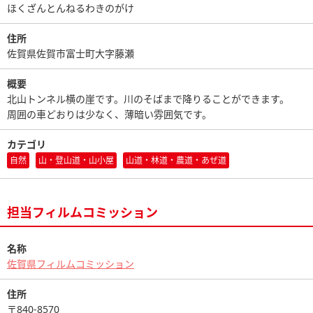
ほくざんとんねるわきのがけ
住所
佐賀県佐賀市富士町大字藤瀬
概要
北山トンネル横の崖です。川のそばまで降りることができます。
周囲の車どおりは少なく、薄暗い雰囲気です。
カテゴリ
自然
山・登山道・山小屋
山道・林道・農道・あぜ道
担当フィルムコミッション
名称
佐賀県フィルムコミッション
住所
〒840-8570