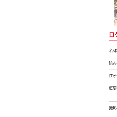
ロ
名称
読み
住所
概要
撮影