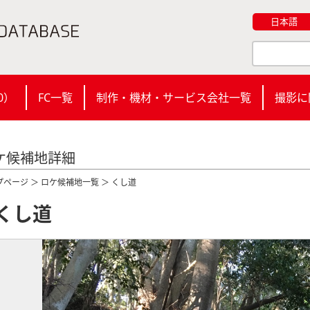
日本語
0
）
FC一覧
制作・機材・サービス会社一覧
撮影に
ケ候補地詳細
プページ
＞
ロケ候補地一覧
＞ くし道
くし道