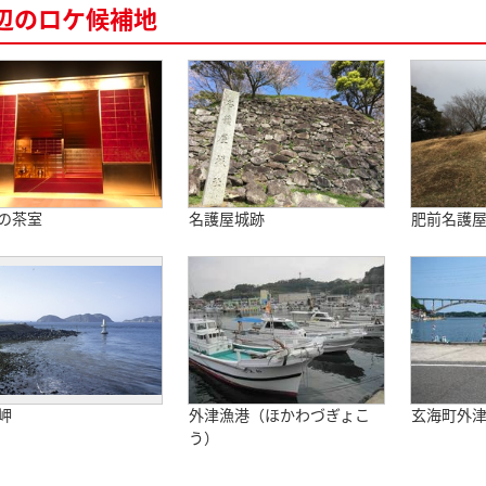
辺のロケ候補地
の茶室
名護屋城跡
肥前名護
岬
外津漁港（ほかわづぎょこ
玄海町外
う）