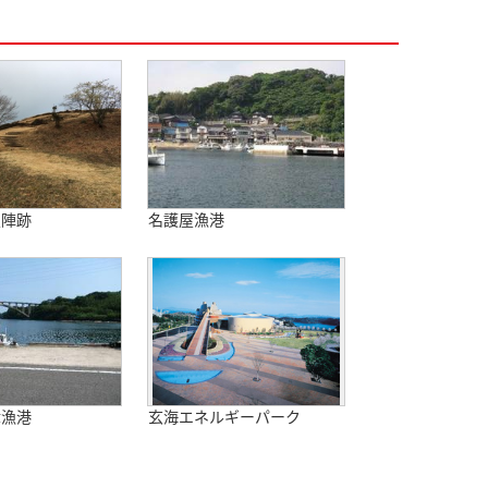
屋陣跡
名護屋漁港
津漁港
玄海エネルギーパーク