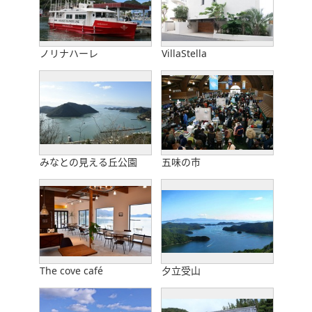
ノリナハーレ
VillaStella
みなとの見える丘公園
五味の市
The cove café
夕立受山