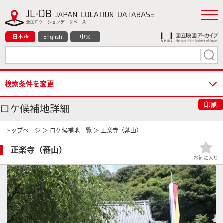
日本語
English
中文
検索条件を変更
印刷
ロケ候補地詳細
トップページ
＞
ロケ候補地一覧
＞ 正楽寺（蕃山）
正楽寺（蕃山）
お気に入り