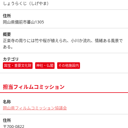
しょうらくじ（しげやま）
住所
岡山県備前市蕃山1305
概要
正楽寺の周りには竹や桜が植えられ、小川か流れ、情緒ある風景で
ある。
カテゴリ
国宝・重要文化財
神社・仏閣
その他施設内
担当フィルムコミッション
名称
岡山県フィルムコミッション協議会
住所
〒700-0822