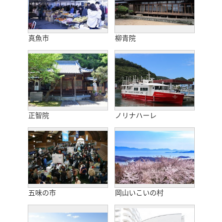
真魚市
柳青院
正智院
ノリナハーレ
五味の市
岡山いこいの村