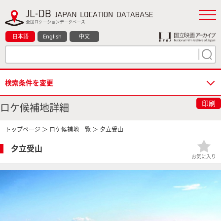
日本語
English
中文
検索条件を変更
印刷
ロケ候補地詳細
トップページ
＞
ロケ候補地一覧
＞ 夕立受山
夕立受山
お気に入り