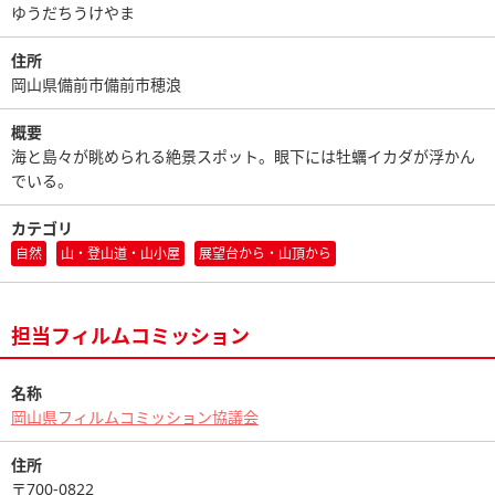
ゆうだちうけやま
住所
岡山県備前市備前市穂浪
概要
海と島々が眺められる絶景スポット。眼下には牡蠣イカダが浮かん
でいる。
カテゴリ
自然
山・登山道・山小屋
展望台から・山頂から
担当フィルムコミッション
名称
岡山県フィルムコミッション協議会
住所
〒700-0822