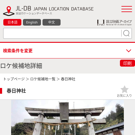
日本語
English
中文
検索条件を変更
印刷
ロケ候補地詳細
トップページ
＞
ロケ候補地一覧
＞ 春日神社
春日神社
お気に入り