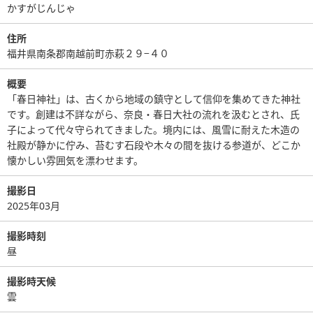
かすがじんじゃ
住所
福井県南条郡南越前町赤萩２９−４０
概要
「春日神社」は、古くから地域の鎮守として信仰を集めてきた神社
です。創建は不詳ながら、奈良・春日大社の流れを汲むとされ、氏
子によって代々守られてきました。境内には、風雪に耐えた木造の
社殿が静かに佇み、苔むす石段や木々の間を抜ける参道が、どこか
懐かしい雰囲気を漂わせます。
撮影日
2025年03月
撮影時刻
昼
撮影時天候
雲