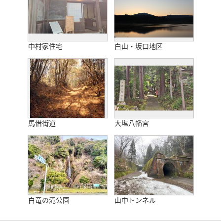
中村家住宅
白山・坂口地区
馬借街道
大塩八幡宮
白竜の滝公園
山中トンネル