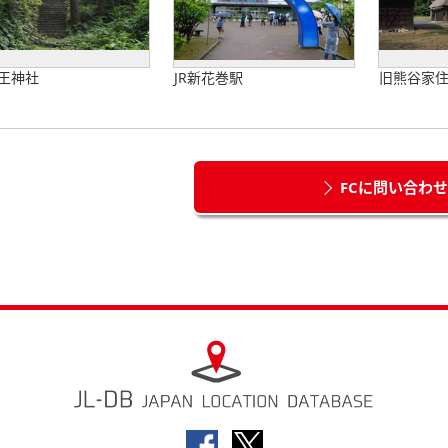
王神社
JR新花巻駅
旧熊谷家
FCに問い合わ