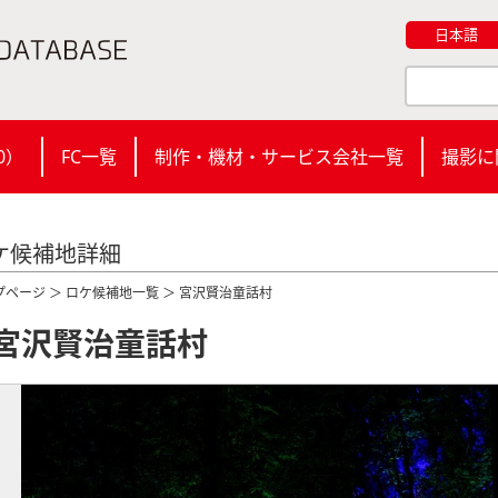
日本語
0
）
FC一覧
制作・機材・サービス会社一覧
撮影に
ケ候補地詳細
プページ
＞
ロケ候補地一覧
＞ 宮沢賢治童話村
宮沢賢治童話村