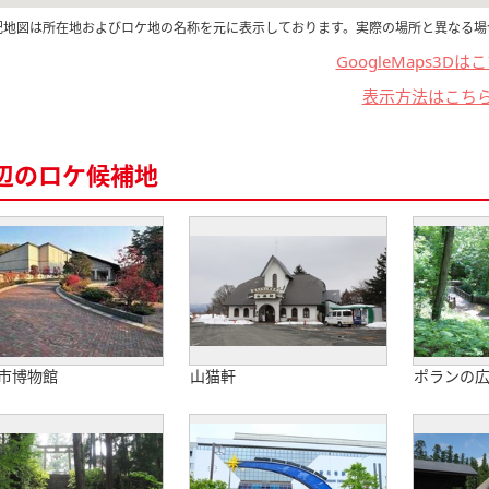
記地図は所在地およびロケ地の名称を元に表示しております。実際の場所と異なる場
GoogleMaps3Dは
表示方法はこち
辺のロケ候補地
市博物館
山猫軒
ポランの