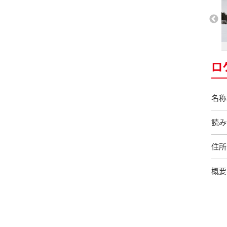
ロ
名称
読み
住所
概要