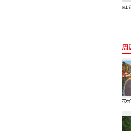
※上
周
花巻