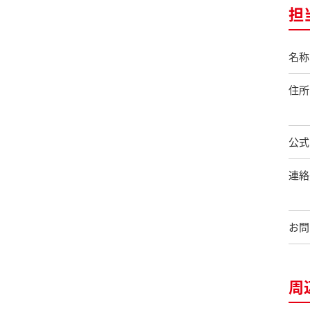
担
名称
住所
公式
連絡
お問
周