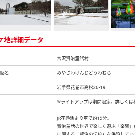
ケ地詳細データ
宮沢賢治童話村
仮名
みやざわけんじどうわむら
岩手県花巻市高松26-19
※ライトアップは期間限定。詳しくは
JR花巻駅より車で約15分。
賢治童話の世界で楽しく遊ぶ「楽習」
に関する「賢治の学校」を併設してい