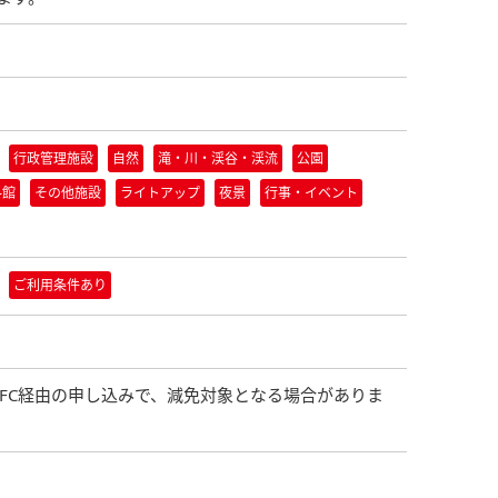
行政管理施設
自然
滝・川・渓谷・渓流
公園
料館
その他施設
ライトアップ
夜景
行事・イベント
ご利用条件あり
FC経由の申し込みで、減免対象となる場合がありま