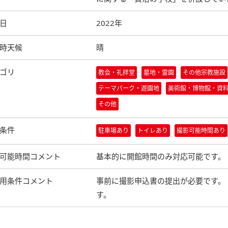
日
2022年
時天候
晴
ゴリ
教会・礼拝堂
墓地・霊園
その他宗教施設
テーマパーク・遊園地
美術館・博物館・資
その他
条件
駐車場あり
トイレあり
撮影可能時間あり
可能時間コメント
基本的に開館時間のみ対応可能です。
用条件コメント
事前に撮影申込書の提出が必要です。 
す。