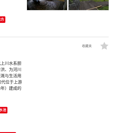
地方
收藏夹
北上川水系胆
防洪、为河川
灌溉与生活用
取代位于上游
8年）建成的
储水池