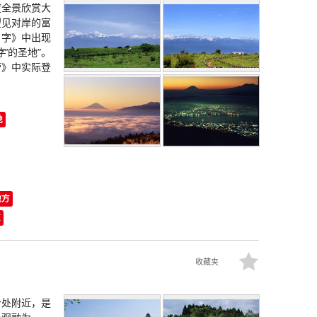
度全景欣赏大
望见对岸的富
名字》中出现
’的圣地”。
营》中实际登
地
地方
K
收藏夹
合处附近，是