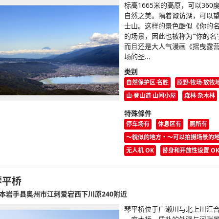
标高1665米的高原，可以360
自然之美。隔着诹访湖，可以
士山。这样的景色酷似《你的
的场景，因此也被称为“‘你的名字
而且还是大人气漫画《摇曳露
场的圣...
类别
自然保护区·名胜
原野·牧场·放牧
山·登山道·山间小屋
森林·杂木林
特殊條件
停车场有
休息区有
厕所有
〜貌似的地方・〜可以拍摄场景的
无人机 OK
替身和开放性设置 O
琴平桥
本岩手县奥州市江刺爱宕西下川原240附近
琴平桥位于广濑川与北上川汇