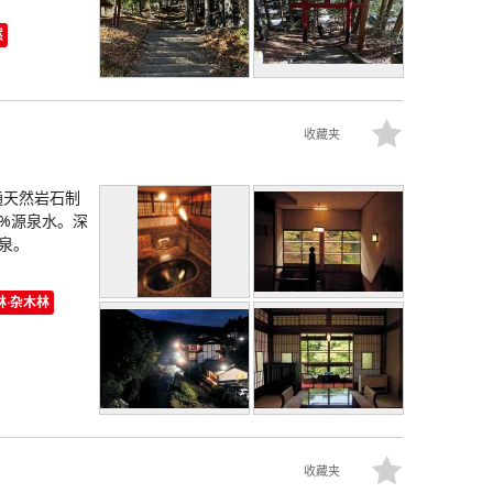
然
收藏夹
通天然岩石制
0%源泉水。深
温泉。
林·杂木林
收藏夹