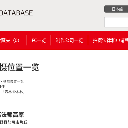
日本語
收藏夹（
0
）
FC一览
制作公司一览
拍摄法律和申请
摄位置一览
＞ 拍摄位置一览
条件
：「森林·杂木林」
高法师高原
野县盐尻市片丘