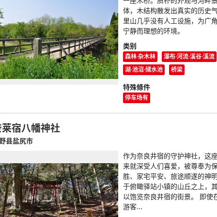
一座木桥。质朴的外观与河畔
体，木结构散发出真实的历史
里山几乎没有人工设施，为广
宁静而理想的环境。
类别
森林·杂木林
瀑布·河流·溪谷·溪流
湖·池沼·储水池
桥梁
特殊條件
停车场有
奈莱宿八幡神社
野县盐尻市
作为奈良井宿的守护神社，这
来就深受人们喜爱，被尊奉为
胜、家宅平安、旅途顺遂的神明
于俯瞰驿站小镇的山丘之上，
以饱览奈良井宿的街景。 即使
游客...