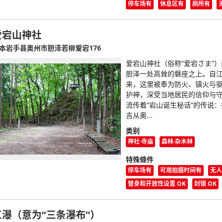
停车场有
休息区有
厕所有
爱宕山神社
本岩手县奥州市胆泽若柳爱宕176
爱宕山神社（俗称“爱宕さま”
胆泽一处高耸的磐座之上。自
来，这里被奉为防火、镇火与
护神，深受当地居民的信仰与守
流传着“岩山诞生秘话”的传说
吉从奥...
类别
神社·寺庙
森林·杂木林
特殊條件
停车场有
可用拍摄时间有
无人
替身和开放性设置 OK
封锁 OK
三瀑（意为“三条瀑布”）