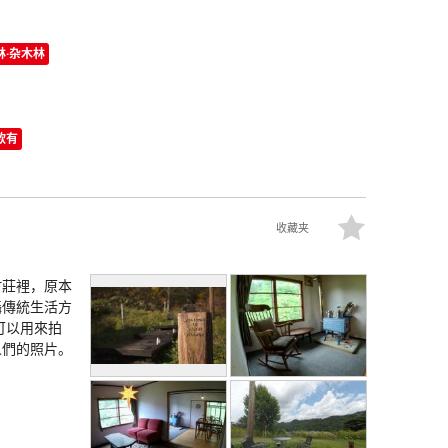
林·杂木林
款有
收藏夹
村莊裡，原本
攝傳統生活方
可以用來拍
人們的照片。