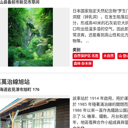
山县备前市新见市草间
日本国家指定天然纪念物“罗生门
洞窟（钟乳洞），在发生陷落
分，形成高40米的石灰岩巨大
口吹出低温多湿的空气，因此
常凉爽，还能看到高山性和北
物等。 ...
类别
自然保护区·名胜
大自然
山·登
森林·杂木林
舊萬治線旭站
海道岩見澤市旭町 176
該車站於 1914 年啟用，用於
於 1985 年隨著滿治線的關閉
1986 年以來一直作為鐵路公
示了 SL 機車、鐵軌、月台和道閘
年，地區復興合作小組成員與