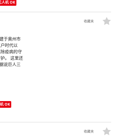
无人机 OK
收藏夹
）建于奥州市
江户时代以
驱除疫病的守
护。 这里还
：据说巨人三
机 OK
收藏夹