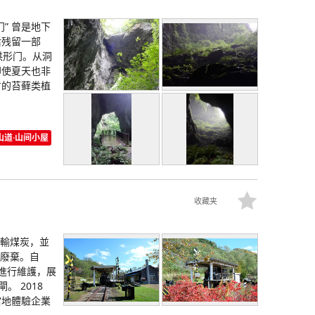
” 曾是地下
后残留一部
拱形门。从洞
即使夏天也非
方的苔藓类植
山道·山间小屋
收藏夹
運輸煤炭，並
而廢棄。自
園進行維護，展
。 2018
當地體驗企業