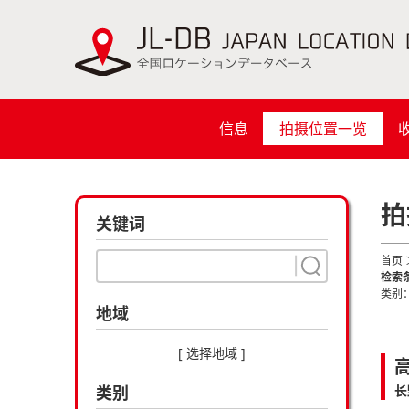
信息
拍摄位置一览
拍
关键词
首页
检索
类别
地域
[ 选择地域 ]
类别
长