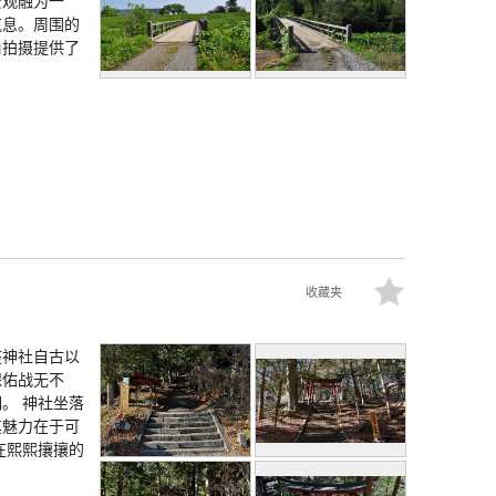
景观融为一
气息。周围的
角拍摄提供了
收藏夹
座神社自古以
保佑战无不
。 神社坐落
其魅力在于可
在熙熙攘攘的