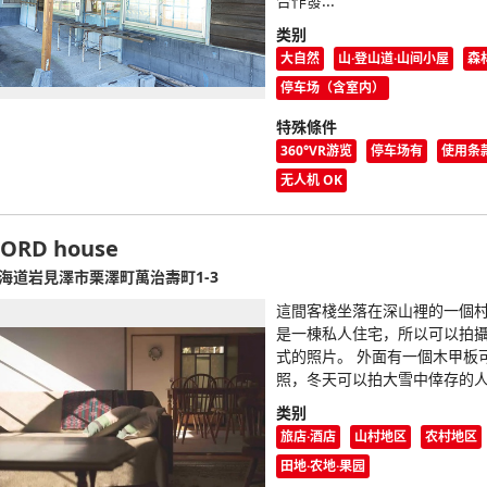
合作發...
类别
大自然
山·登山道·山间小屋
森
停车场（含室内）
特殊條件
360°VR游览
停车场有
使用条
无人机 OK
ORD house
海道岩見澤市栗澤町萬治壽町1-3
這間客棧坐落在深山裡的一個
是一棟私人住宅，所以可以拍
式的照片。 外面有一個木甲板
照，冬天可以拍大雪中倖存的
类别
旅店·酒店
山村地区
农村地区
田地·农地·果园