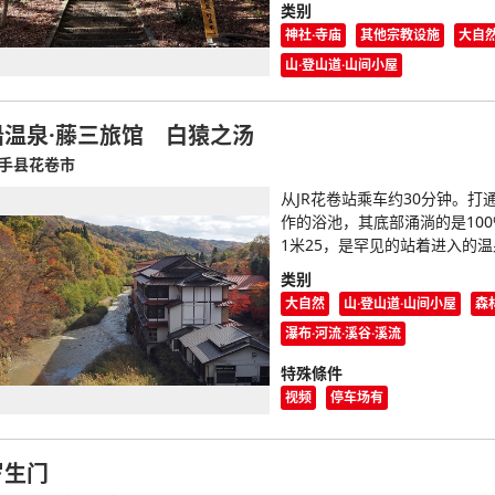
类别
神社·寺庙
其他宗教设施
大自
山·登山道·山间小屋
铅温泉·藤三旅馆 白猿之汤
手县花卷市
从JR花卷站乘车约30分钟。打
作的浴池，其底部涌淌的是10
1米25，是罕见的站着进入的
类别
大自然
山·登山道·山间小屋
森
瀑布·河流·溪谷·溪流
特殊條件
视频
停车场有
罗生门