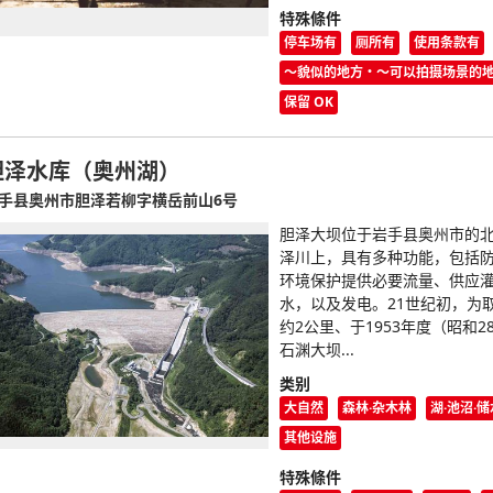
特殊條件
停车场有
厕所有
使用条款有
〜貌似的地方・〜可以拍摄场景的
保留 OK
胆泽水库（奥州湖）
手县奥州市胆泽若柳字横岳前山6号
胆泽大坝位于岩手县奥州市的
泽川上，具有多种功能，包括
环境保护提供必要流量、供应
水，以及发电。21世纪初，为
约2公里、于1953年度（昭和2
石渊大坝...
类别
大自然
森林·杂木林
湖·池沼·
其他设施
特殊條件