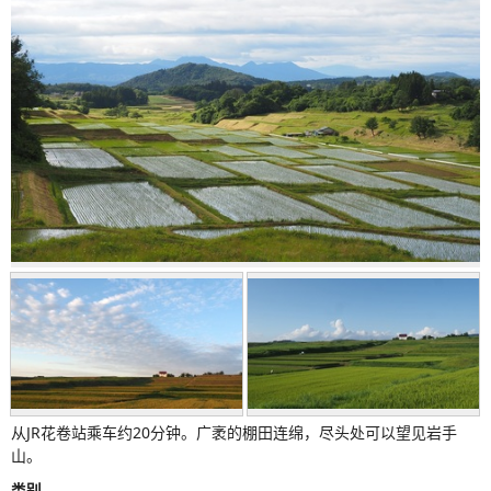
从JR花卷站乘车约20分钟。广袤的棚田连绵，尽头处可以望见岩手
山。
类别