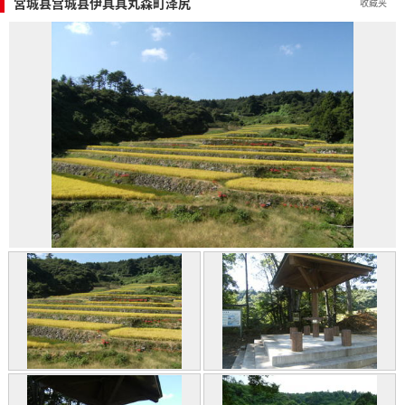
宮城县宫城县伊具具丸森町泽尻
收藏夹