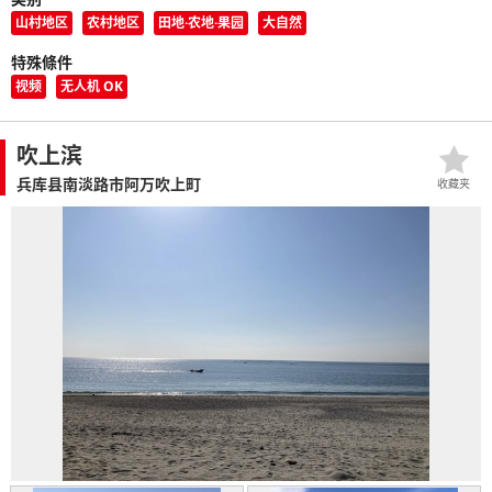
山村地区
农村地区
田地·农地·果园
大自然
特殊條件
视频
无人机 OK
吹上滨
兵库县南淡路市阿万吹上町
收藏夹