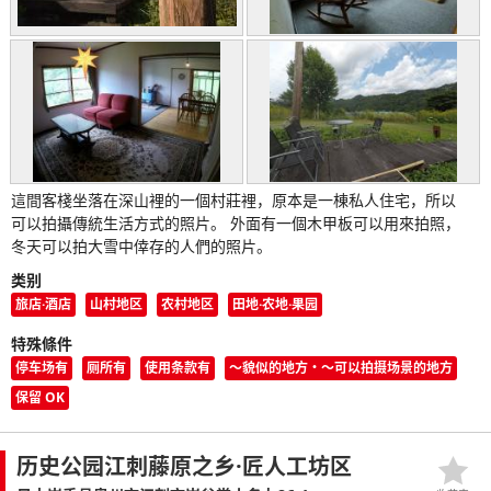
這間客棧坐落在深山裡的一個村莊裡，原本是一棟私人住宅，所以
可以拍攝傳統生活方式的照片。 外面有一個木甲板可以用來拍照，
冬天可以拍大雪中倖存的人們的照片。
类别
旅店·酒店
山村地区
农村地区
田地·农地·果园
特殊條件
停车场有
厕所有
使用条款有
〜貌似的地方・〜可以拍摄场景的地方
保留 OK
历史公园江刺藤原之乡·匠人工坊区