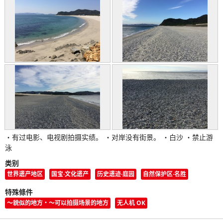
・有过电影、电视剧拍摄实绩。 ・对岸没有街景。 ・白沙 ・禁止游
泳
类别
世界遗产地区
国宝·文化遗产
历史遗迹·庭园
自然保护区·名胜
特殊條件
〜貌似的地方・〜可以拍摄场景的地方
无人机 OK