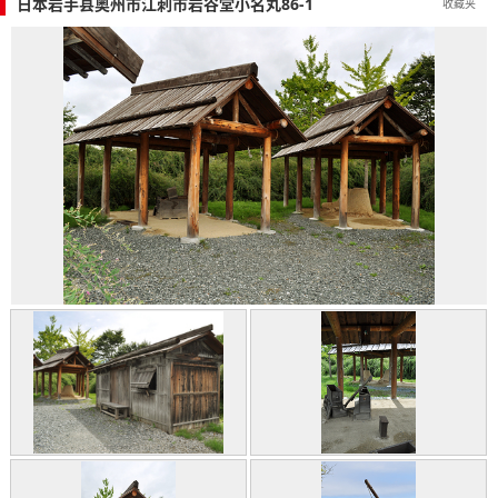
日本岩手县奥州市江刺市岩谷堂小名丸86-1
收藏夹