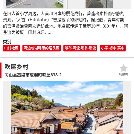
在旧人首小学周边，人首川沿岸的樱花成行，营造出素朴而宁静的
景观。“人首（Hitokabe）”曾是繁荣的驿站町，据记载，青年时期
的宫泽贤治曾两次造访此地。地名据传源于延历20年（801年），阿
弖流为被坂上田村麻吕击...
类别
山村地区
河边或湖畔旁的居民区
瀑布·河流·溪谷·溪流
小学·初中·高中
吹屋乡村
冈山县高梁市成羽町吹屋838-2
收藏夹