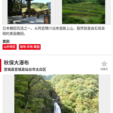
日本棚田百选之一。从阿武隈川沿岸道路上山，豁然就是由石垣垒
砌的美丽棚田。
类别
山村地区
田地·农地·果园
秋保大瀑布
宮城县宫城县仙台市太白区
收藏夹