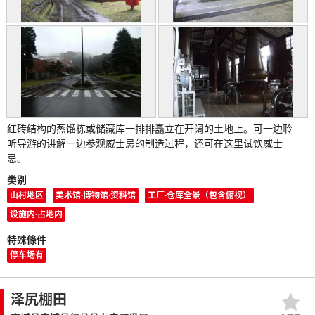
红砖结构的蒸馏栋或储藏库一排排矗立在开阔的土地上。可一边聆
听导游的讲解一边参观威士忌的制造过程，还可在这里试饮威士
忌。
类别
山村地区
美术馆·博物馆·资料馆
工厂·仓库全景（包含俯视）
设施内·占地内
特殊條件
停车场有
泽尻棚田