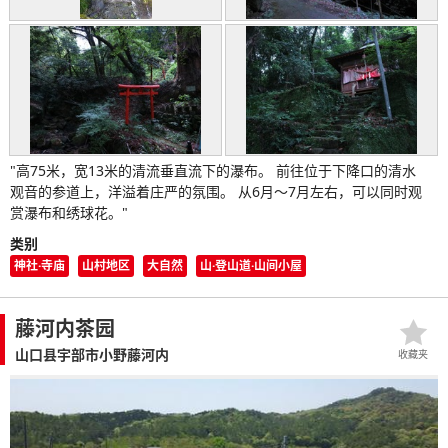
"高75米，宽13米的清流垂直流下的瀑布。 前往位于下降口的清水
观音的参道上，洋溢着庄严的氛围。 从6月～7月左右，可以同时观
赏瀑布和绣球花。"
类别
神社·寺庙
山村地区
大自然
山·登山道·山间小屋
藤河内茶园
山口县宇部市小野藤河内
收藏夹