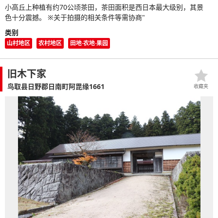
小高丘上种植有约70公顷茶田，茶田面积是西日本最大级别，其景
色十分震撼。 ※关于拍摄的相关条件等需协商"
类别
山村地区
农村地区
田地·农地·果园
旧木下家
鸟取县日野郡日南町阿毘缘1661
收藏夹