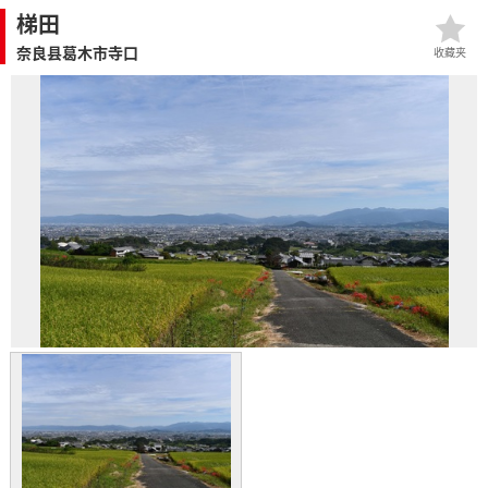
梯田
奈良县葛木市寺口
收藏夹