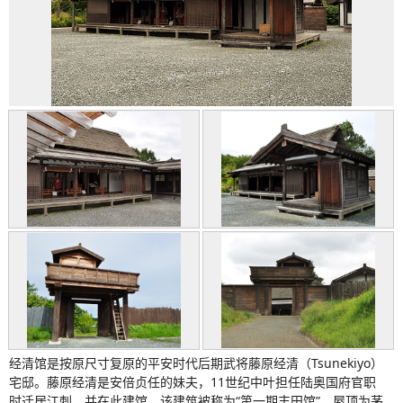
经清馆是按原尺寸复原的平安时代后期武将藤原经清（Tsunekiyo）
宅邸。藤原经清是安倍贞任的妹夫，11世纪中叶担任陆奥国府官职
时迁居江刺，并在此建馆。该建筑被称为“第一期丰田馆”，屋顶为茅