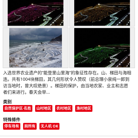
入选世界农业遗产的“能登里山里海”的象征性存在。山、梯田与海相
连。共有1004块梯田，其几何形状令人赞叹（前总理小泉纯一郎到
访当地时，曾大叹绝景）。梯田的保护，由当地农家、业主和志愿
者们来进行。春天会举...
类别
自然保护区·名胜
山村地区
农村地区
渔村地区
特殊條件
停车场有
厕所有
无人机 OK