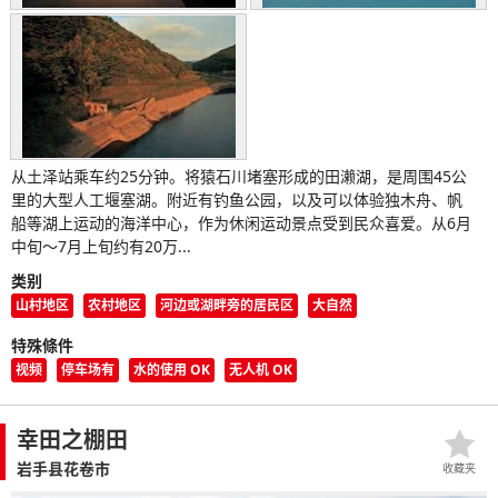
从土泽站乘车约25分钟。将猿石川堵塞形成的田濑湖，是周围45公
里的大型人工堰塞湖。附近有钓鱼公园，以及可以体验独木舟、帆
船等湖上运动的海洋中心，作为休闲运动景点受到民众喜爱。从6月
中旬～7月上旬约有20万...
类别
山村地区
农村地区
河边或湖畔旁的居民区
大自然
特殊條件
视频
停车场有
水的使用 OK
无人机 OK
幸田之棚田
岩手县花卷市
收藏夹