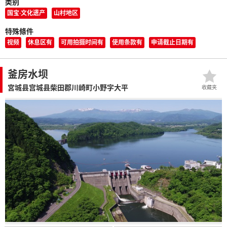
类别
国宝·文化遗产
山村地区
特殊條件
视频
休息区有
可用拍摄时间有
使用条款有
申请截止日期有
釜房水坝
宮城县宫城县柴田郡川崎町小野字大平
收藏夹