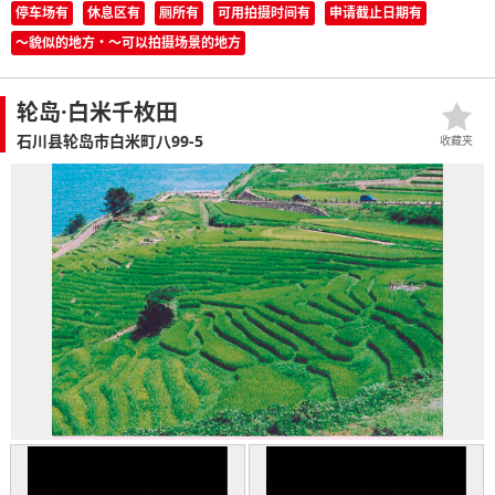
停车场有
休息区有
厕所有
可用拍摄时间有
申请截止日期有
〜貌似的地方・〜可以拍摄场景的地方
轮岛·白米千枚田
石川县轮岛市白米町八99-5
收藏夹