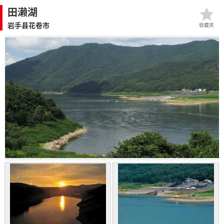
田濑湖
岩手县花卷市
收藏夹