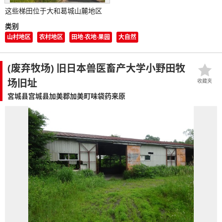
这些梯田位于大和葛城山麓地区
类别
山村地区
农村地区
田地·农地·果园
大自然
(废弃牧场) 旧日本兽医畜产大学小野田牧
场旧址
收藏夹
宮城县宫城县加美郡加美町味袋药来原