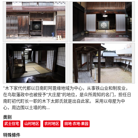
"木下家代代都以日南町阿毘缘地域为中心，从事铁山业和制炭业，
在鸟取藩政中也被授予“大庄屋”的地位，是众所周知的名门，担任日
南町初代町长一职的木下太郎氏就是出自此家。 采用以母屋为中
心，周边围以土墙的构...
类别
武士住宅
山村地区
农村地区
田地·农地·果园
特殊條件