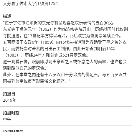
大分县宇佐市大字江须贺1754
描述
"位于宇佐市江须贺的东光寺有呈现喜怒哀乐表情的五百罗汉。
东光寺于贞治元年（1362）作为临济宗寺院开山，历经战国时代仅剩
寺院遗迹，在17世纪半方得以再兴，此后改宗为曹洞宗延续至今。
五百罗汉于安政6年（1859）由15代主持道琳为救助受干旱之苦的农
民，而委托当时著名的日出石工制作，由此开始直到明治15年
（1883），历经24年方雕刻完成521尊罗汉像。
逐一观看石像，眼前即浮现出亲近之人或怀念之人的面容，也许也会
遇到酷似自己的罗汉像。
此外，在本堂之内还有十六罗汉和十分珍贵的佛足石，与五百罗汉共
同被列为宇佐市有形民俗文化遗产。"
拍摄日
2019年
拍摄时刻
中午
拍摄时天气