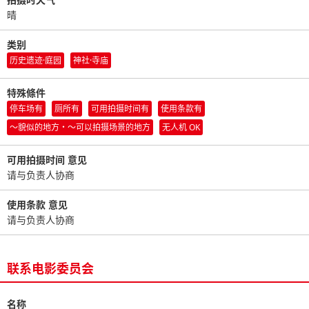
晴
类别
历史遗迹·庭园
神社·寺庙
特殊條件
停车场有
厕所有
可用拍摄时间有
使用条款有
〜貌似的地方・〜可以拍摄场景的地方
无人机 OK
可用拍摄时间 意见
请与负责人协商
使用条款 意见
请与负责人协商
联系电影委员会
名称