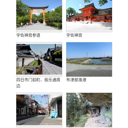
宇佐神宫参道
宇佐神宫
四日市门前町、极乐通周
布津部渔港
边