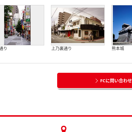
通り
上乃裏通り
熊本城
FCに問い合わ