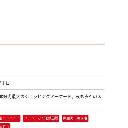
2丁目
熊本県内最大のショッピングアーケード。夜も多くの人
店・コンビニ
パチンコなど遊戯施設
飲屋街・風俗店
ある道