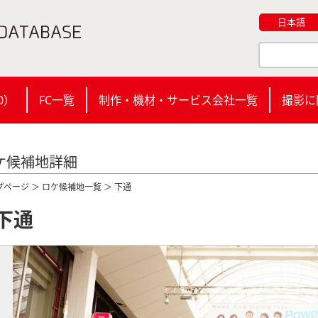
日本語
0
）
FC一覧
制作・機材・サービス会社一覧
撮影に
ケ候補地詳細
プページ
＞
ロケ候補地一覧
＞ 下通
下通