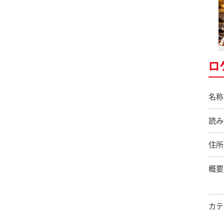
ロ
名称
読み
住所
概要
カテ