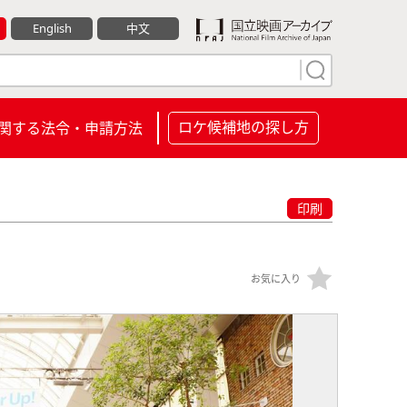
English
中文
ロケ候補地の探し方
関する法令・申請方法
印刷
お気に入り