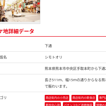
ケ地詳細データ
下通
仮名
シモトオリ
熊本県熊本市中央区手取本町から下通
長さ511ｍ、幅15ｍの通りからなる
で賑わいます。
ゴリ
商店街内の小売店
商店街内の飲食店
専門
都市中心部
パチンコなど遊戯施設
特徴の