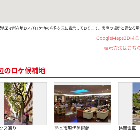
記地図は所在地およびロケ地の名称を元に表示しております。実際の場所と異なる場
GoogleMaps3Dは
表示方法はこち
辺のロケ候補地
クス通り
熊本市現代美術館
路面電車