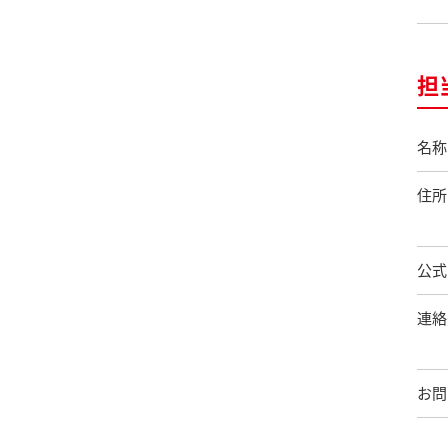
担
名称
住所
公式
連絡
お問