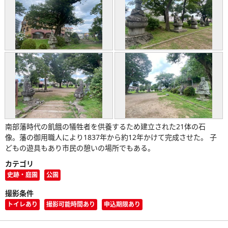
南部藩時代の飢餓の犠牲者を供養するため建立された21体の石
像。藩の御用職人により1837年から約12年かけて完成させた。 子
どもの遊具もあり市民の憩いの場所でもある。
カテゴリ
史跡・庭園
公園
撮影条件
トイレあり
撮影可能時間あり
申込期限あり