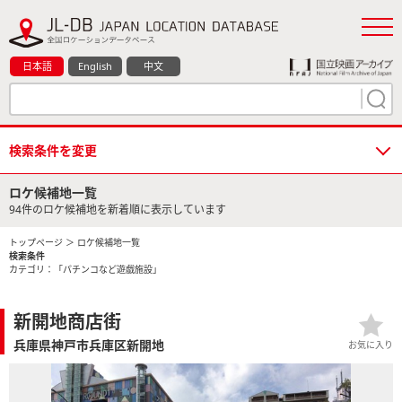
日本語
English
中文
検索条件を変更
ロケ候補地一覧
94件のロケ候補地を新着順に表示しています
トップページ
＞ ロケ候補地一覧
検索条件
カテゴリ：「パチンコなど遊戯施設」
新開地商店街
兵庫県神戸市兵庫区新開地
お気に入り