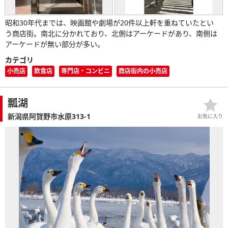
昭和30年代までは、映画館や劇場が20件以上軒を重ねていたとい
う商店街。南北に分かれており、北側はアーケードがあり、南側は
アーケードが無い部分が多い。
カテゴリ
小売店
飲食店
専門店・コンビニ
商店街内の小売店
瓢湖
新潟県阿賀野市水原313-1
お気に入り