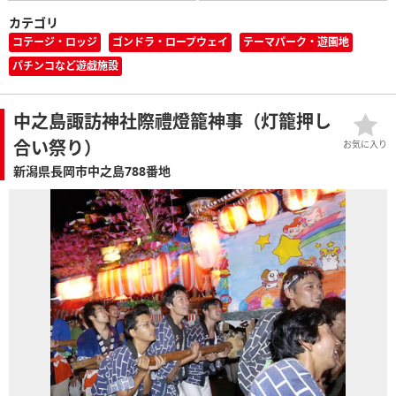
カテゴリ
コテージ・ロッジ
ゴンドラ・ロープウェイ
テーマパーク・遊園地
パチンコなど遊戯施設
中之島諏訪神社際禮燈籠神事（灯籠押し
合い祭り）
お気に入り
新潟県長岡市中之島788番地