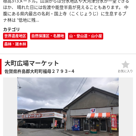
標高313メートル。山頂からは分水地区や大河津分水が一望できる
ほか、 晴れた日には佐渡や能登半島が見えることもあります。 中
腹にある県内最古の名刹・国上寺（こくじょうじ）に生息するブ
ナ林は ”低地に残...
カテゴリ
世界遺産地区
自然保護区・名勝地
山・登山道・山小屋
森林・雑木林
大町広場マーケット
佐賀県杵島郡大町町福母２７９３−４
お気に入り