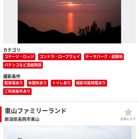
カテゴリ
コテージ・ロッジ
ゴンドラ・ロープウェイ
テーマパーク・遊園地
パチンコなど遊戯施設
撮影条件
駐車場あり
休憩所あり
トイレあり
撮影可能時間あり
ご利用条件あり
東山ファミリーランド
新潟県長岡市東山
お気に入り