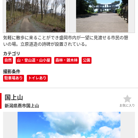
気軽に散歩に来ることができ盛岡市内が一望に見渡せる市民の憩
いの場。立原道造の詩碑が設置されている。
カテゴリ
自然
山・登山道・山小屋
森林・雑木林
公園
撮影条件
駐車場あり
トイレあり
国上山
新潟県燕市国上山
お気に入り