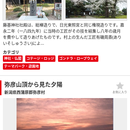
藤基神社社殿は、総欅造りで、日光東照宮と同じ権現造りです。嘉
永二年（一八四九年）に当時の工匠がその技を結集し八年の歳月
を費やして造りあげたものです。村上の生んだ工匠有磯周斎(あり
いそしゅうさい)によ...
カテゴリ
神社・仏閣
コテージ・ロッジ
ゴンドラ・ロープウェイ
テーマパーク・遊園地
弥彦山頂から見た夕陽
新潟県西蒲原郡弥彦村
お気に入り