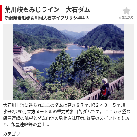
荒川峡もみじライン 大石ダム
新潟県岩船郡関川村大石字イブリサシ404-3
お気に入り
大石川上流に造られたこのダムは高さ８７ｍ､幅２４３．５ｍ､貯
水丑2,280万立方メートルの重力式多目的ダムです。 ここから望む
飯豊連峰の眺望とダム自体の勇壮さは圧巻｡紅葉のスポットでもあ
り、飯豊連峰等の登山...
カテゴリ