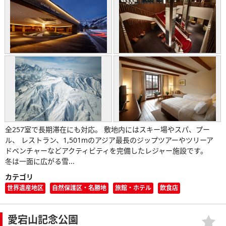
全257室で長期滞在にも対応。 敷地内にはスキー場やスパ、プー
ル、 レストラン、1,501mのアジア最長のジップツアーやツリーア
ドベンチャーなどアクティビティを完備したレジャー施設です。
冬は一面に広がる雪...
カテゴリ
世界遺産地区
自然保護区・名勝地
旅館・ホテル
飲食店
愛宕山記念公園