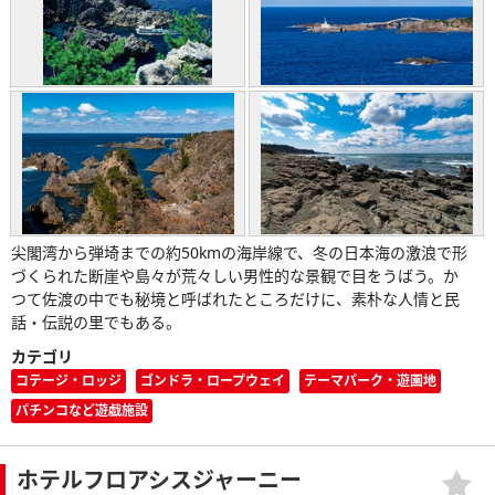
尖閣湾から弾埼までの約50kmの海岸線で、冬の日本海の激浪で形
づくられた断崖や島々が荒々しい男性的な景観で目をうばう。か
つて佐渡の中でも秘境と呼ばれたところだけに、素朴な人情と民
話・伝説の里でもある。
カテゴリ
コテージ・ロッジ
ゴンドラ・ロープウェイ
テーマパーク・遊園地
パチンコなど遊戯施設
ホテルフロアシスジャーニー