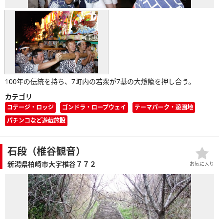
100年の伝統を持ち、7町内の若衆が7基の大燈籠を押し合う。
カテゴリ
コテージ・ロッジ
ゴンドラ・ロープウェイ
テーマパーク・遊園地
パチンコなど遊戯施設
石段（椎谷観音）
新潟県柏崎市大字椎谷７７２
お気に入り