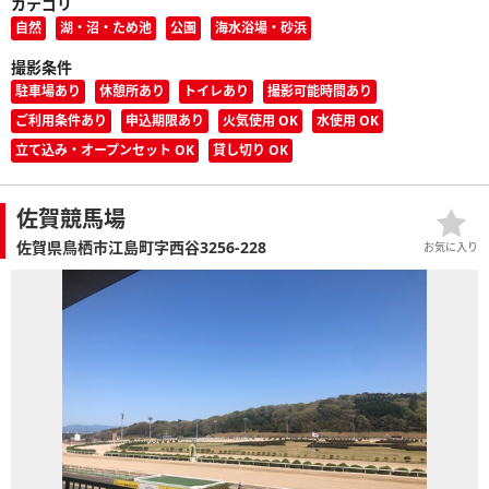
カテゴリ
自然
湖・沼・ため池
公園
海水浴場・砂浜
撮影条件
駐車場あり
休憩所あり
トイレあり
撮影可能時間あり
ご利用条件あり
申込期限あり
火気使用 OK
水使用 OK
立て込み・オープンセット OK
貸し切り OK
佐賀競馬場
佐賀県鳥栖市江島町字西谷3256-228
お気に入り