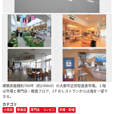
建築床面積約700坪（約2300㎡）の大都市近郊型産直市場。１階
は市場と専門店・軽食フロア、2Ｆのレストランからは海を一望で
きる。
カテゴリ
小売店
飲食店
専門店・コンビニ
市場・卸場