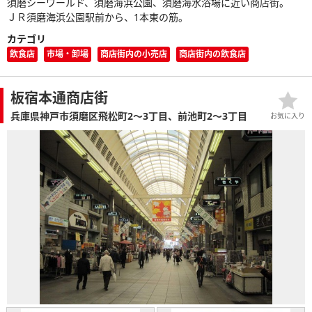
須磨シーワールド、須磨海浜公園、須磨海水浴場に近い商店街。
ＪＲ須磨海浜公園駅前から、1本東の筋。
カテゴリ
飲食店
市場・卸場
商店街内の小売店
商店街内の飲食店
板宿本通商店街
兵庫県神戸市須磨区飛松町2～3丁目、前池町2～3丁目
お気に入り