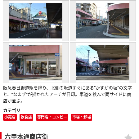
阪急春日野道駅を降り、北側の坂道すぐにある”かすがの坂“の文字
と、”なまず“が描かれたアーチが目印。車道を挟んで両サイドに商
店が並ぶ。
カテゴリ
小売店
飲食店
専門店・コンビニ
市場・卸場
六甲本通商店街