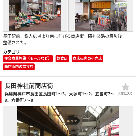
長田駅前、鉄人広場より南に伸びる商店街。阪神淡路の震災後、
整備された。
カテゴリ
複合商業施設（モールなど）
飲食店
商店街内の小売店
商店街内の飲食店
長田神社前商店街
兵庫県神戸市長田区長田町1～3、大塚町1～2、五番町7～
お気に入り
8、六番町7～8