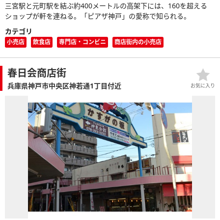
三宮駅と元町駅を結ぶ約400メートルの高架下には、160を超える
ショップが軒を連ねる。「ピアザ神戸」の愛称で知られる。
カテゴリ
小売店
飲食店
専門店・コンビニ
商店街内の小売店
春日会商店街
兵庫県神戸市中央区神若通1丁目付近
お気に入り