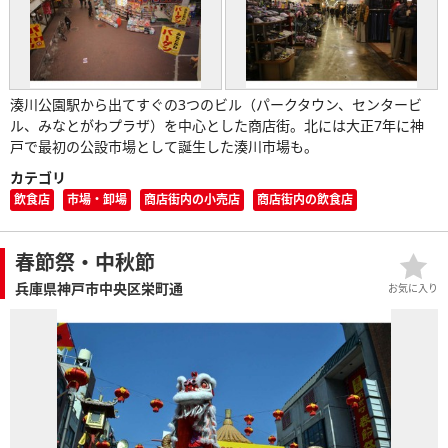
湊川公園駅から出てすぐの3つのビル（パークタウン、センタービ
ル、みなとがわプラザ）を中心とした商店街。北には大正7年に神
戸で最初の公設市場として誕生した湊川市場も。
カテゴリ
飲食店
市場・卸場
商店街内の小売店
商店街内の飲食店
春節祭・中秋節
兵庫県神戸市中央区栄町通
お気に入り