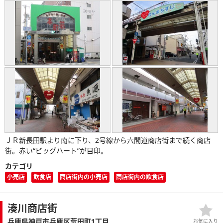
ＪＲ新長田駅より南に下り、2号線から六間道商店街まで続く商店
街。赤い“ビッグハート”が目印。
カテゴリ
小売店
飲食店
商店街内の小売店
商店街内の飲食店
湊川商店街
兵庫県神戸市兵庫区荒田町1丁目
お気に入り