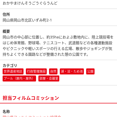
おかやまけんそうごうぐらうんど
住所
岡山県岡山市北区いずみ町2-1
概要
岡山市の中心部に位置し、約35haにおよぶ敷地内に、陸上競技場を
はじめ体育館、野球場、テニスコート、武道館などの各種運動施設
やピクニックや軽いスポーツの行える広場、散歩やジョギングが気
持ちよくできる園路などが整備された憩の公園です。
カテゴリ
世界遺産地区
行政管理施設
自然
湖・沼・ため池
公園
プール（屋内・屋外）
部屋・会議室
担当フィルムコミッション
名称