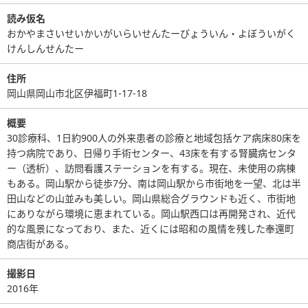
読み仮名
おかやまさいせいかいがいらいせんたーびょういん・よぼういがく
けんしんせんたー
住所
岡山県岡山市北区伊福町1-17-18
概要
30診療科、1日約900人の外来患者の診療と地域包括ケア病床80床を
持つ病院であり、日帰り手術センター、43床を有する腎臓病センタ
ー（透析）、訪問看護ステーションを有する。現在、未使用の病棟
もある。岡山駅から徒歩7分、南は岡山駅から市街地を一望、北は半
田山などの山並みも美しい。岡山県総合グラウンドも近く、市街地
にありながら環境に恵まれている。岡山駅西口は再開発され、近代
的な風景になっており、また、近くには昭和の風情を残した奉還町
商店街がある。
撮影日
2016年