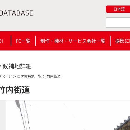
日本語
0
）
FC一覧
制作・機材・サービス会社一覧
撮影に
ケ候補地詳細
プページ
＞
ロケ候補地一覧
＞ 竹内街道
竹内街道