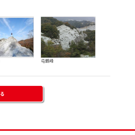
峯
屯鶴峰
せる