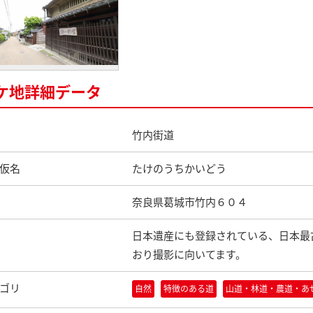
ケ地詳細データ
竹内街道
仮名
たけのうちかいどう
奈良県葛城市竹内６０４
日本遺産にも登録されている、日本最
おり撮影に向いてます。
ゴリ
自然
特徴のある道
山道・林道・農道・あ