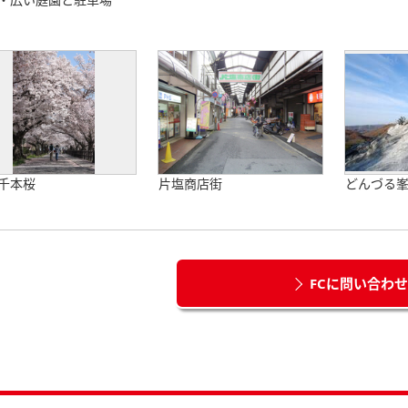
千本桜
片塩商店街
どんづる
FCに問い合わ