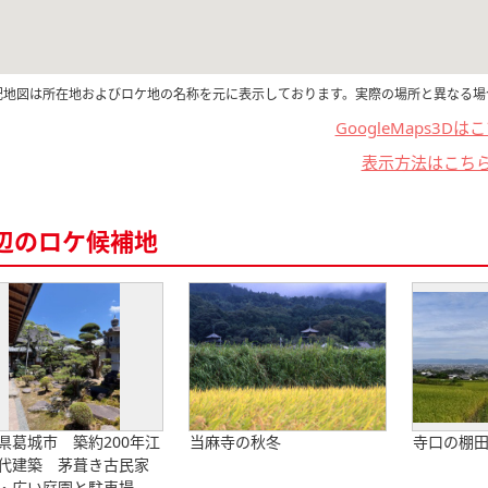
記地図は所在地およびロケ地の名称を元に表示しております。実際の場所と異なる場
GoogleMaps3Dは
表示方法はこち
辺のロケ候補地
県葛城市 築約200年江
当麻寺の秋冬
寺口の棚
代建築 茅葺き古民家
・広い庭園と駐車場