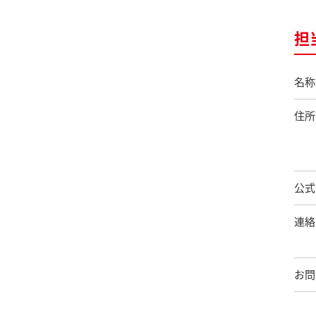
担
名称
住所
公式
連絡
お問