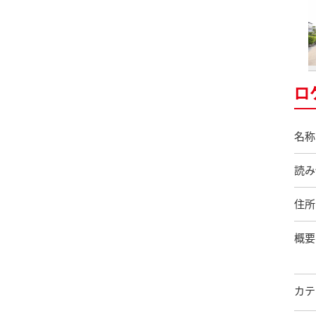
ロ
名称
読み
住所
概要
カテ