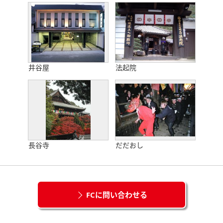
井谷屋
法起院
長谷寺
だだおし
FCに問い合わせる