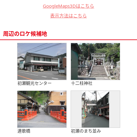
GoogleMaps3Dはこちら
表示方法はこちら
周辺のロケ候補地
初瀬観光センター
十二柱神社
連歌橋
初瀬のまち並み