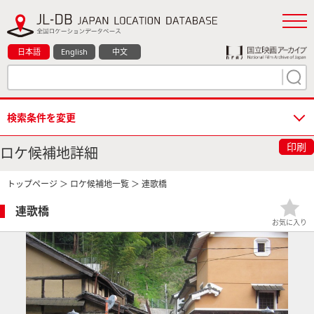
日本語
English
中文
検索条件を変更
印刷
ロケ候補地詳細
トップページ
＞
ロケ候補地一覧
＞ 連歌橋
連歌橋
お気に入り