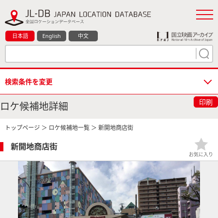
日本語
English
中文
検索条件を変更
印刷
ロケ候補地詳細
トップページ
＞
ロケ候補地一覧
＞ 新開地商店街
新開地商店街
お気に入り