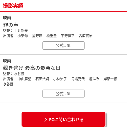
撮影実績
映画
罪の声
監督： 土井裕泰
出演者： 小栗旬 星野源 松重豊 宇野祥平 古舘寛治
公式URL
映画
轢き逃げ 最高の最悪な日
監督： 水谷豊
出演者： 中山麻聖 石田法嗣 小林涼子 毎熊克哉 檀ふみ 岸部一徳
水谷豊
公式URL
FCに問い合わせる