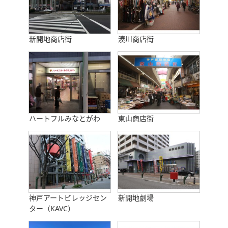
新開地商店街
湊川商店街
ハートフルみなとがわ
東山商店街
神戸アートビレッジセン
新開地劇場
ター（KAVC）