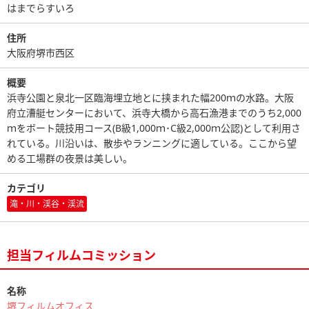
はまでらすいろ
住所
大阪府堺市西区
概要
浜寺公園と泉北一区臨海埋立地とに挟まれた幅200ｍの水路。大阪
府立漕艇センターにおいて、浜寺大橋から高石漁港までのうち2,000
ｍをボート競技用コース(B級1,000ｍ･C級2,000ｍ公認)として利用さ
れている。川沿いは、散歩やランニングに適している。ここから望
める工場群の夜景は美しい。
カテゴリ
滝・川・渓谷・渓流
担当フィルムコミッション
名称
堺フィルムオフィス