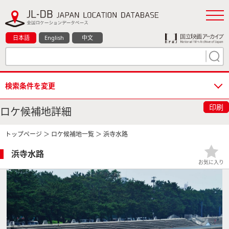
日本語
English
中文
検索条件を変更
印刷
ロケ候補地詳細
トップページ
＞
ロケ候補地一覧
＞ 浜寺水路
浜寺水路
お気に入り