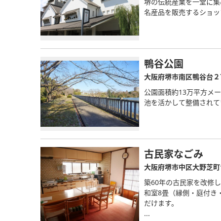
堺の伝統産業を一堂に集
名産品を販売するショッ
鴨谷公園
大阪府堺市南区鴨谷台２
公園面積約13万平方メ
池を活かして整備されて
古民家なごみ
大阪府堺市中区大野芝町11
築60年の古民家を改修
和室8畳（縁側・庭付き
だけます。
...