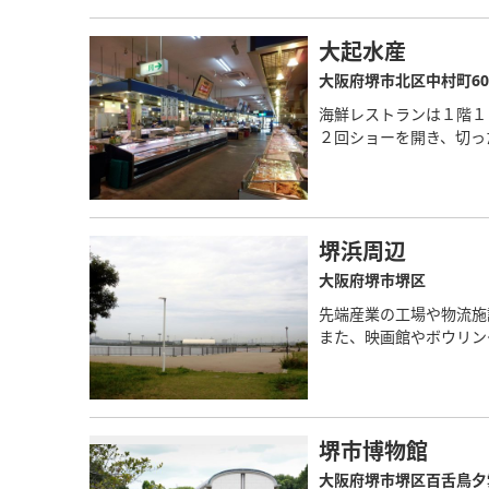
大起水産
大阪府堺市北区中村町607
海鮮レストランは１階１
２回ショーを開き、切っ
堺浜周辺
大阪府堺市堺区
先端産業の工場や物流施
また、映画館やボウリン
堺市博物館
大阪府堺市堺区百舌鳥夕