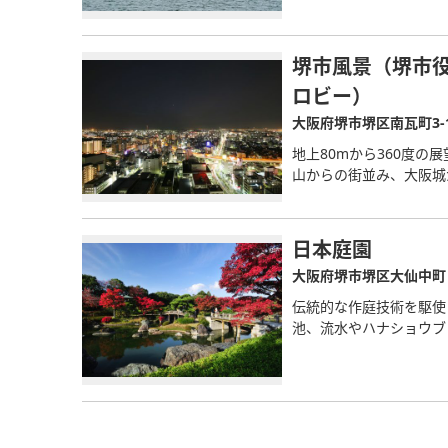
堺市風景（堺市役
ロビー）
大阪府堺市堺区南瓦町3-
地上80mから360度
山からの街並み、大阪城
日本庭園
大阪府堺市堺区大仙中町
伝統的な作庭技術を駆使
池、流水やハナショウブ･