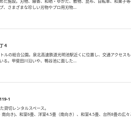
めた施設。刃物、線香、和晒・ゆかた、敷物、昆布、自転車、和菓子等
プ、さまざまな珍しい刃物やプロ用刃物...
丁４
ートルの総合公園。泉北高速鉄道光明池駅近くに位置し、交通アクセス
いる。甲斐田川沿いや、鴨谷池に面した...
9-1
した貸切レンタルスペース。
・南向き)、和室6畳、洋室4.5畳（南向き）、和室4.5畳、台所8畳の