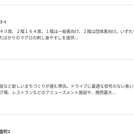
-1
４０席、２階１６４席。１階は一般客向け、２階は団体客向け。いずれ
たばかりのマグロの刺し身やすしを提供...
設など新しいまちづくりが進む堺浜。ドライブに最適な信号のない長い
グ場、レストランなどのアミューズメント施設や、関西最大...
雲町2