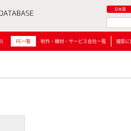
日本語
0
）
FC一覧
制作・機材・サービス会社一覧
撮影に
ス