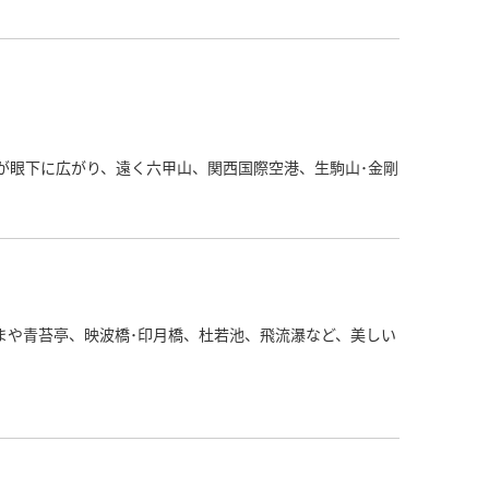
ちが眼下に広がり、遠く六甲山、関西国際空港、生駒山･金剛
ずまや青苔亭、映波橋･印月橋、杜若池、飛流瀑など、美しい