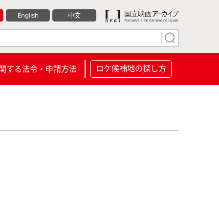
English
中文
ロケ候補地の探し方
関する法令・申請方法