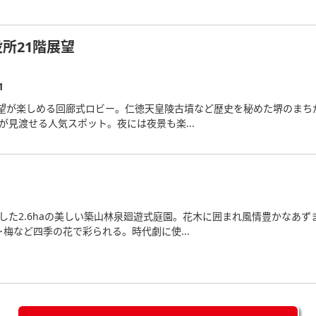
所21階展望
1
の展望が楽しめる回廊式ロビー。仁徳天皇陵古墳など歴史を秘めた堺のま
が見渡せる人気スポット。夜には夜景も楽...
した2.6haの美しい築山林泉廻遊式庭園。花木に囲まれ風情豊かなあ
梅など四季の花で彩られる。時代劇に使...