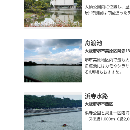
大仙公園内に位置し、歴
展･特別展は毎回違った
舟渡池
大阪府堺市美原区阿弥13
堺市美原地区内で最も大
舟渡池にはカモやシラサ
る6月頃もおすすめ。
浜寺水路
大阪府堺市西区
浜寺公園と泉北一区臨海
ース(B級1,000ｍ･C級