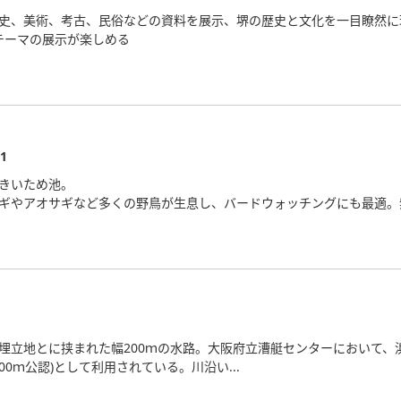
史、美術、考古、民俗などの資料を展示、堺の歴史と文化を一目瞭然に
テーマの展示が楽しめる
1
きいため池。
ギやアオサギなど多くの野鳥が生息し、バードウォッチングにも最適。
埋立地とに挟まれた幅200ｍの水路。大阪府立漕艇センターにおいて、浜
2,000ｍ公認)として利用されている。川沿い...