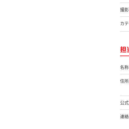
撮影
カテ
担
名称
住所
公式
連絡