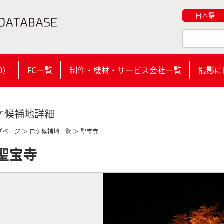
日本語
0
）
FC一覧
制作・機材・サービス会社一覧
撮影に
ケ候補地詳細
プページ
＞
ロケ候補地一覧
＞ 聖宝寺
聖宝寺