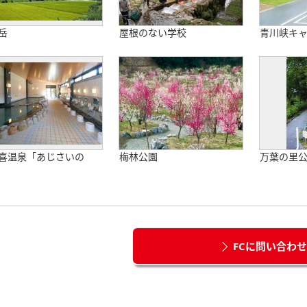
岳
屋根のない学校
青川峡キ
喜温泉「あじさいの
梅林公園
万葉の里
FCに問い合わ