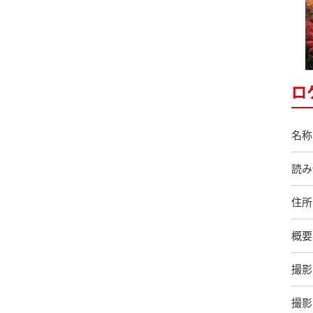
ロ
名称
読み
住所
概要
撮影
撮影