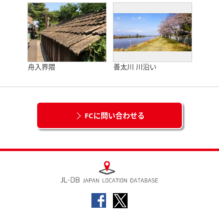
舟入界隈
善太川 川沿い
FCに問い合わせる