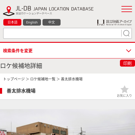
日本語
English
中文
検索条件を変更
印刷
ロケ候補地詳細
トップページ
＞
ロケ候補地一覧
＞ 善太排水機場
善太排水機場
お気に入り