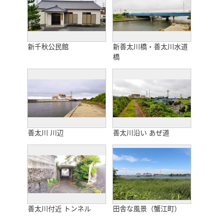
新千秋公民館
新善太川橋・善太川水道
橋
善太川 川辺
善太川沿い あぜ道
善太川付近 トンネル
田舎な風景（蟹江町）