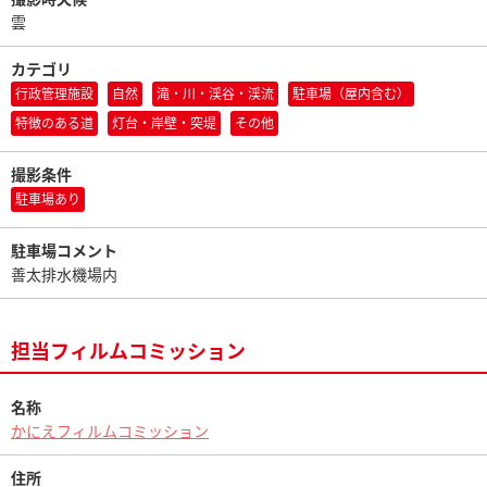
雲
カテゴリ
行政管理施設
自然
滝・川・渓谷・渓流
駐車場（屋内含む）
特徴のある道
灯台・岸壁・突堤
その他
撮影条件
駐車場あり
駐車場コメント
善太排水機場内
担当フィルムコミッション
名称
かにえフィルムコミッション
住所