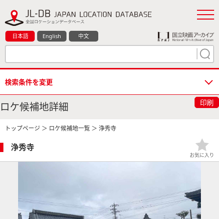
日本語
English
中文
検索条件を変更
印刷
ロケ候補地詳細
トップページ
＞
ロケ候補地一覧
＞ 浄秀寺
浄秀寺
お気に入り