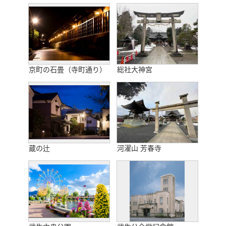
京町の石畳（寺町通り）
総社大神宮
蔵の辻
河濯山 芳春寺