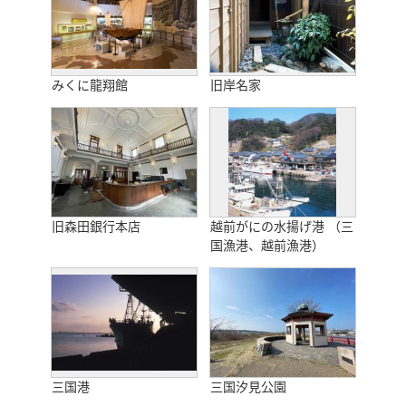
みくに龍翔館
旧岸名家
旧森田銀行本店
越前がにの水揚げ港 （三
国漁港、越前漁港）
三国港
三国汐見公園