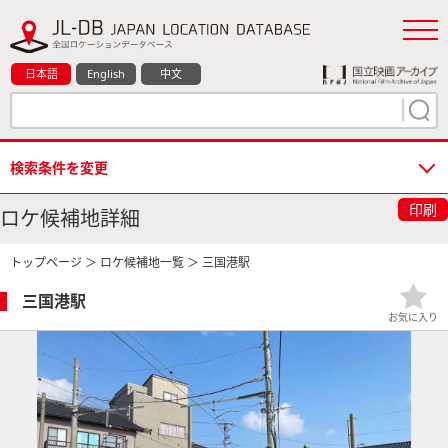
日本語
English
中文
検索条件を変更
印刷
ロケ候補地詳細
トップページ
＞
ロケ候補地一覧
＞ 三国港駅
三国港駅
お気に入り