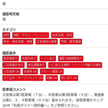
昼
撮影時天候
晴
カテゴリ
自然
旅館・ホテル・ペンション
海水浴場・砂浜
砂浜・海水浴場・海岸
日本海側の海岸
学校・教育施設
撮影条件
駐車場あり
休憩所あり
トイレあり
撮影可能時間あり
ご利用条件あり
申込期限あり
〜に見える場所・〜シーンが撮れる場所
火気使用 OK
水使用 OK
ドローン撮影 OK
立て込み・オープンセット OK
封鎖 OK
貸し切り OK
駐車場コメント
大型車は第1駐車場（７台）、中型車は第3駐車場（３台）、普通車
は第2、３、４駐車場（４３台）留められます。 各駐車場のマップ
はHP「利用ガイド～資料編～」をご参照ください。