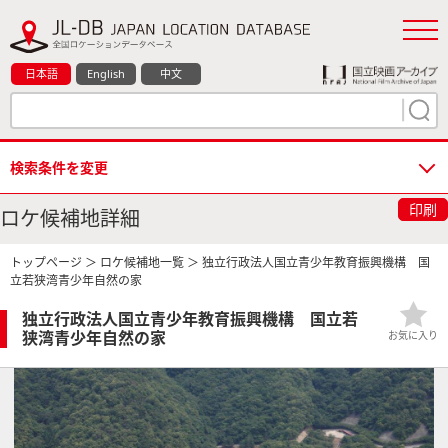
日本語
English
中文
検索条件を変更
印刷
ロケ候補地詳細
トップページ
＞
ロケ候補地一覧
＞ 独立行政法人国立青少年教育振興機構 国
立若狭湾青少年自然の家
独立行政法人国立青少年教育振興機構 国立若
狭湾青少年自然の家
お気に入り