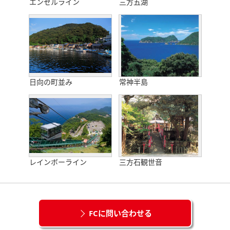
エンゼルライン
三方五湖
日向の町並み
常神半島
レインボーライン
三方石観世音
FCに問い合わせる