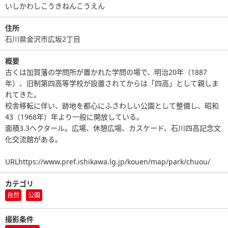
いしかわしこうきねんこうえん
住所
石川県金沢市広坂2丁目
概要
古くは加賀藩の学問所が置かれた学問の場で、明治20年（1887
年）、旧制第四高等学校が設置されてからは「四高」として親しま
れてきた。
校舎移転に伴い、跡地を都心にふさわしい公園として整備し、昭和
43（1968年）年より一般に開放している。
面積3.3ヘクタール。広場、休憩広場、カスケード、石川四高記念文
化交流館がある。
URLhttps://www.pref.ishikawa.lg.jp/kouen/map/park/chuou/
カテゴリ
自然
公園
撮影条件