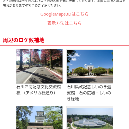
※上記地図は所在地およびロケ地の名称を元に表示しております。実際の場所と異なる
場合がありますので予めご了承ください。
GoogleMaps3Dはこちら
表示方法はこちら
周辺のロケ候補地
石川四高記念文化交流館
石川県政記念しいのき迎
横 （アメリカ楓通り）
賓館 石の広場・しいの
き緑地