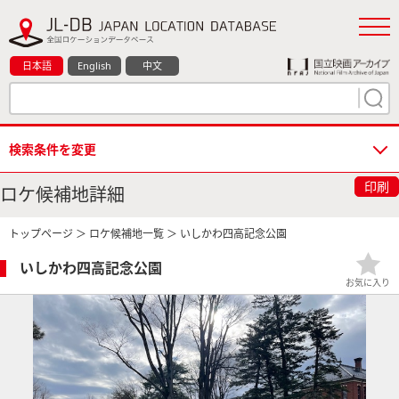
日本語
English
中文
検索条件を変更
印刷
ロケ候補地詳細
トップページ
＞
ロケ候補地一覧
＞ いしかわ四高記念公園
いしかわ四高記念公園
お気に入り