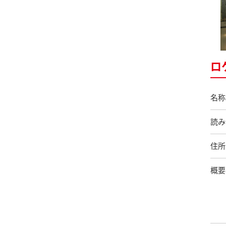
ロ
名称
読み
住所
概要