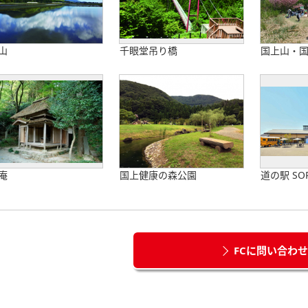
山
千眼堂吊り橋
国上山・
庵
国上健康の森公園
道の駅 SO
FCに問い合わ