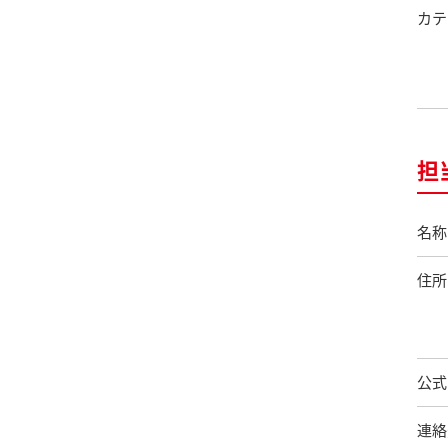
カテ
担
名称
住所
公式
連絡