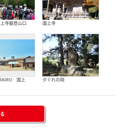
国上寺脇登山口
国上寺
RAIRO 国上
夕ぐれの岡
せる