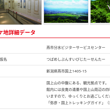
ケ地詳細データ
燕市分水ビジターサービスセンター
仮名
つばめしぶんすいびじたーせんたー
新潟県燕市国上1405-15
国上山の中腹にある、観光拠点です。
館内には良寛の遺墨や国上山周辺の四
いますので、ゆっくりとお過ごしくだ
「弥彦・国上トレッキングガイド」（3