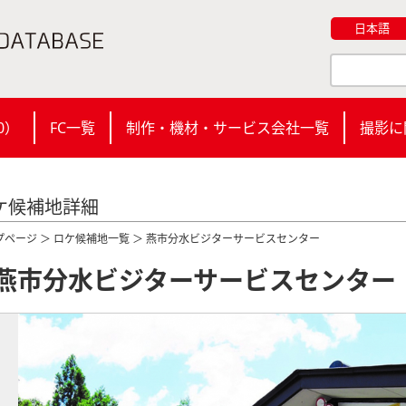
日本語
0
）
FC一覧
制作・機材・サービス会社一覧
撮影に
ケ候補地詳細
プページ
＞
ロケ候補地一覧
＞ 燕市分水ビジターサービスセンター
燕市分水ビジターサービスセンター