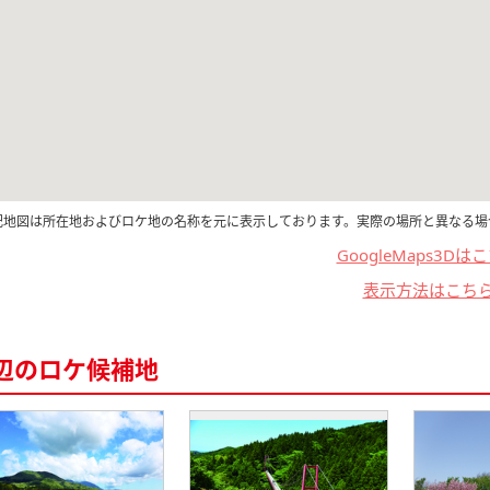
記地図は所在地およびロケ地の名称を元に表示しております。実際の場所と異なる場
GoogleMaps3Dは
表示方法はこち
辺のロケ候補地